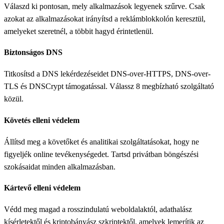
Válaszd ki pontosan, mely alkalmazások legyenek szűrve. Csak
azokat az alkalmazásokat irányítsd a reklámblokkolón keresztül,
amelyeket szeretnél, a többit hagyd érintetlenül.
Biztonságos DNS
Titkosítsd a DNS lekérdezéseidet DNS-over-HTTPS, DNS-over-
TLS és DNSCrypt támogatással. Válassz 8 megbízható szolgáltató
közül.
Követés elleni védelem
Állítsd meg a követőket és analitikai szolgáltatásokat, hogy ne
figyeljék online tevékenységedet. Tartsd privátban böngészési
szokásaidat minden alkalmazásban.
Kártevő elleni védelem
Védd meg magad a rosszindulatú weboldalaktól, adathalász
kísérletektől és kriptobányász szkriptektől, amelyek lemerítik az