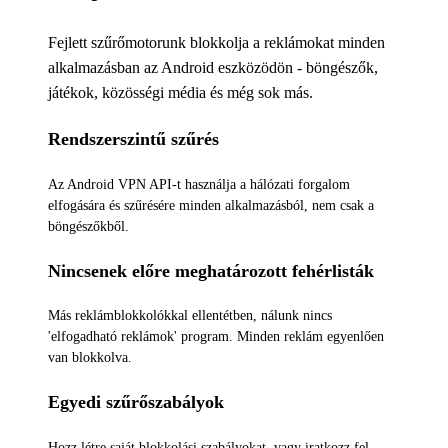
Fejlett szűrőmotorunk blokkolja a reklámokat minden
alkalmazásban az Android eszközödön - böngészők,
játékok, közösségi média és még sok más.
Rendszerszintű szűrés
Az Android VPN API-t használja a hálózati forgalom
elfogására és szűrésére minden alkalmazásból, nem csak a
böngészőkből.
Nincsenek előre meghatározott fehérlisták
Más reklámblokkolókkal ellentétben, nálunk nincs
'elfogadható reklámok' program. Minden reklám egyenlően
van blokkolva.
Egyedi szűrőszabályok
Hozz létre saját blokkolási szabályokat, vagy iratkozz fel