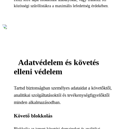
közösségi szűrőlistákra a maximális lefedettség érdekében.
Adatvédelem és követés
elleni védelem
Tartsd biztonságban személyes adataidat a követőktől,
analitikai szolgáltatásoktól és tevékenységfigyelőktől
minden alkalmazásodban.
Követő blokkolás
Blokkolja az ismert követési domaineket és analitikai