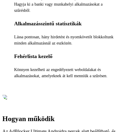
Hagyja ki a banki vagy munkahelyi alkalmazásokat a
szűrésből.
Alkalmazásszintű statisztikák
Lássa pontosan, hány hirdetést és nyomkövetőt blokkoltunk
minden alkalmazásnál az eszközén.
Fehérlista kezelő
Könnyen kezelheti az engedélyezett weboldalakat és
alkalmazásokat, amelyeknek át kell menniük a szűrésen.
Hogyan működik
Az AdBlocker Ultimate Androidra percek alatt beállítható, és