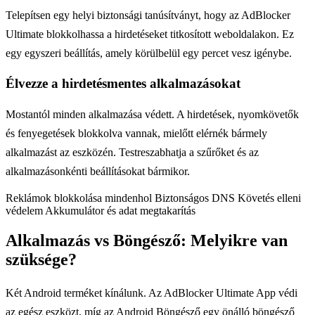
Telepítsen egy helyi biztonsági tanúsítványt, hogy az AdBlocker
Ultimate blokkolhassa a hirdetéseket titkosított weboldalakon. Ez
egy egyszeri beállítás, amely körülbelül egy percet vesz igénybe.
Élvezze a hirdetésmentes alkalmazásokat
Mostantól minden alkalmazása védett. A hirdetések, nyomkövetők
és fenyegetések blokkolva vannak, mielőtt elérnék bármely
alkalmazást az eszközén. Testreszabhatja a szűrőket és az
alkalmazásonkénti beállításokat bármikor.
Reklámok blokkolása mindenhol
Biztonságos DNS
Követés elleni
védelem
Akkumulátor és adat megtakarítás
Alkalmazás vs Böngésző: Melyikre van
szüksége?
Két Android terméket kínálunk. Az AdBlocker Ultimate App védi
az egész eszközt, míg az Android Böngésző egy önálló böngésző