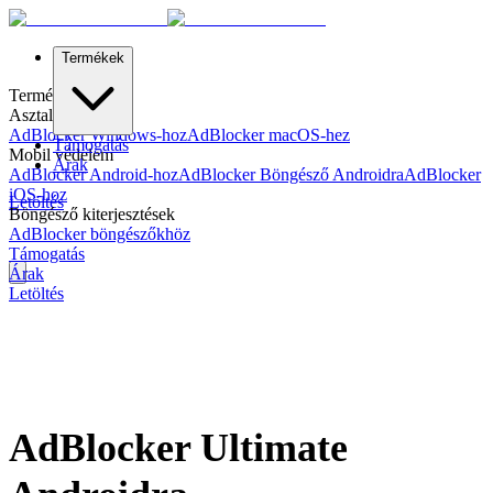
Termékek
Termékek
Asztali védelem
AdBlocker Windows-hoz
AdBlocker macOS-hez
Támogatás
Mobil védelem
Árak
AdBlocker Android-hoz
AdBlocker Böngésző Androidra
AdBlocker
iOS-hoz
Letöltés
Böngésző kiterjesztések
AdBlocker böngészőkhöz
Támogatás
Árak
Letöltés
AdBlocker Ultimate