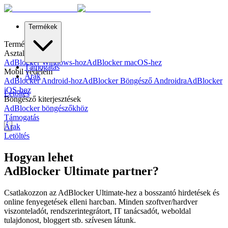
Termékek
Termékek
Asztali védelem
AdBlocker Windows-hoz
AdBlocker macOS-hez
Támogatás
Mobil védelem
Árak
AdBlocker Android-hoz
AdBlocker Böngésző Androidra
AdBlocker
iOS-hoz
Letöltés
Böngésző kiterjesztések
AdBlocker böngészőkhöz
Támogatás
Árak
Letöltés
Hogyan lehet
AdBlocker Ultimate partner?
Csatlakozzon az AdBlocker Ultimate-hez a bosszantó hirdetések és
online fenyegetések elleni harcban. Minden szoftver/hardver
viszonteladót, rendszerintegrátort, IT tanácsadót, weboldal
tulajdonost, bloggert stb. szívesen látunk.