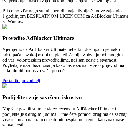
svi pridonijeli našem zajedničkom cilju - riješiti se svih oglasa.
Bit ćemo više nego sretni nagraditi najaktivnije članove zajednice s
1-godišnjom BESPLATNOM LICENCOM za AdBlocker Ultimate
za Windows.
Prevedite AdBlocker Ultimate
Vjerujemo da AdBlocker Ultimate treba biti dostupan i jednako
pristupačan svakoj osobi na planeti Zemlji. Zahvaljujući mnogima
od vas, volonterskim prevoditeljima, naš san postaje stvarnost.
Pogledajte našu bazu znanja kako biste saznali više o prijevodima i
kako dobiti bonus za vašu pomoć.
Postanite prevoditelj
Podijelite svoje savršeno iskustvo
Napišite post ili snimite video recenziju AdBlocker Ultimate i
podijelite je s drugim ljudima. Time ćete pomoći drugima da saznaju
više o nama i na kraju ćete dobiti besplatnu licencu kao znak naše
zahvalnosti.