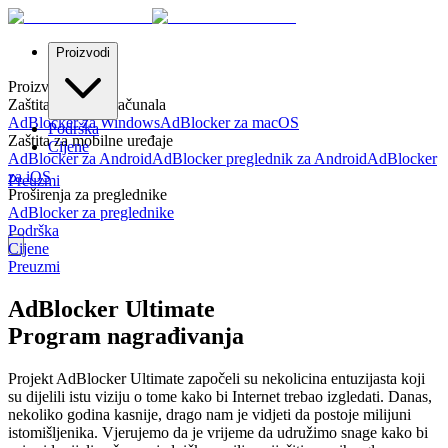
Proizvodi
Proizvodi
Zaštita za stolna računala
AdBlocker za Windows
AdBlocker za macOS
Podrška
Zaštita za mobilne uređaje
Cijene
AdBlocker za Android
AdBlocker preglednik za Android
AdBlocker
za iOS
Preuzmi
Proširenja za preglednike
AdBlocker za preglednike
Podrška
Cijene
Preuzmi
AdBlocker Ultimate
Program nagrađivanja
Projekt AdBlocker Ultimate započeli su nekolicina entuzijasta koji
su dijelili istu viziju o tome kako bi Internet trebao izgledati. Danas,
nekoliko godina kasnije, drago nam je vidjeti da postoje milijuni
istomišljenika. Vjerujemo da je vrijeme da udružimo snage kako bi