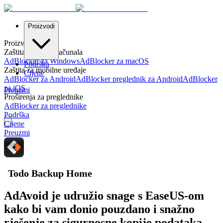
Proizvodi
Proizvodi
Zaštita za stolna računala
AdBlocker za Windows
AdBlocker za macOS
Podrška
Zaštita za mobilne uređaje
Cijene
AdBlocker za Android
AdBlocker preglednik za Android
AdBlocker
za iOS
Preuzmi
Proširenja za preglednike
AdBlocker za preglednike
Podrška
Cijene
Preuzmi
Todo Backup Home
AdAvoid je udružio snage s EaseUS-om
kako bi vam donio pouzdano i snažno
rješenje za sigurnosne kopije podataka.