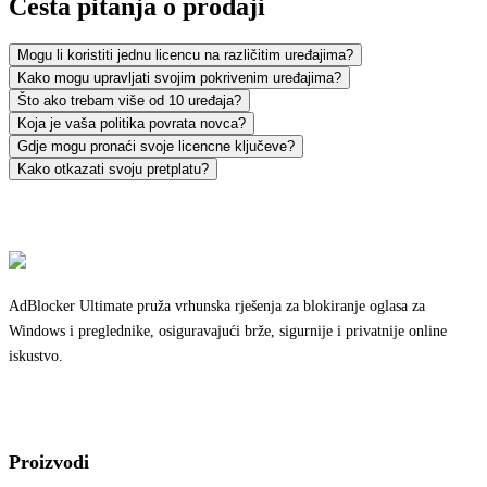
Česta pitanja o prodaji
Mogu li koristiti jednu licencu na različitim uređajima?
Kako mogu upravljati svojim pokrivenim uređajima?
Što ako trebam više od 10 uređaja?
Koja je vaša politika povrata novca?
Gdje mogu pronaći svoje licencne ključeve?
Kako otkazati svoju pretplatu?
AdBlocker Ultimate pruža vrhunska rješenja za blokiranje oglasa za
Windows i preglednike, osiguravajući brže, sigurnije i privatnije online
iskustvo.
Proizvodi