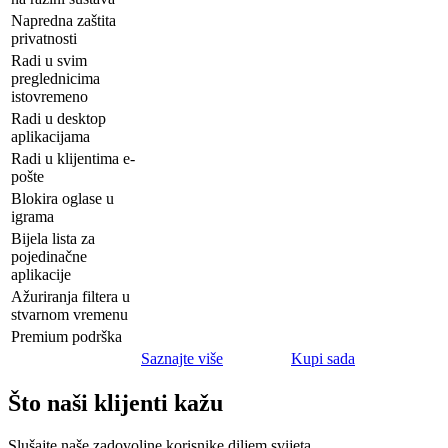
Napredna zaštita
privatnosti
Radi u svim
preglednicima
istovremeno
Radi u desktop
aplikacijama
Radi u klijentima e-
pošte
Blokira oglase u
igrama
Bijela lista za
pojedinačne
aplikacije
Ažuriranja filtera u
stvarnom vremenu
Premium podrška
Saznajte više
Kupi sada
Što naši klijenti kažu
Slušajte naše zadovoljne korisnike diljem svijeta