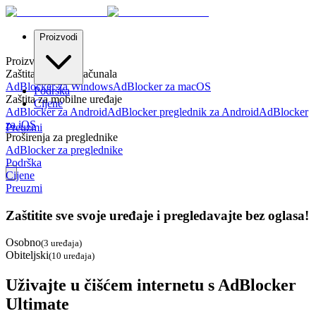
Proizvodi
Proizvodi
Zaštita za stolna računala
AdBlocker za Windows
AdBlocker za macOS
Podrška
Zaštita za mobilne uređaje
Cijene
AdBlocker za Android
AdBlocker preglednik za Android
AdBlocker
za iOS
Preuzmi
Proširenja za preglednike
AdBlocker za preglednike
Podrška
Cijene
Preuzmi
Zaštitite sve svoje uređaje i pregledavajte bez oglasa!
Osobno
(
3 uređaja
)
Obiteljski
(
10 uređaja
)
Uživajte u čišćem internetu s AdBlocker
Ultimate