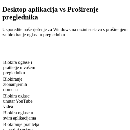
Desktop aplikacija vs Proširenje
preglednika
Usporedite naše rješenje za Windows na razini sustava s proširenjem
za blokiranje oglasa u pregledniku
AdBlocker
AdBlocker Ultimate
Značajke
proširenje za
za PC
preglednik
Blokira oglase i
pratitelje u vašem
pregledniku
Blokiranje
zlonamjernih
domena
Blokira oglase
unutar YouTube
videa
Blokira oglase u
svim aplikacijama
Blokiranje pratitelja
na razini sustava