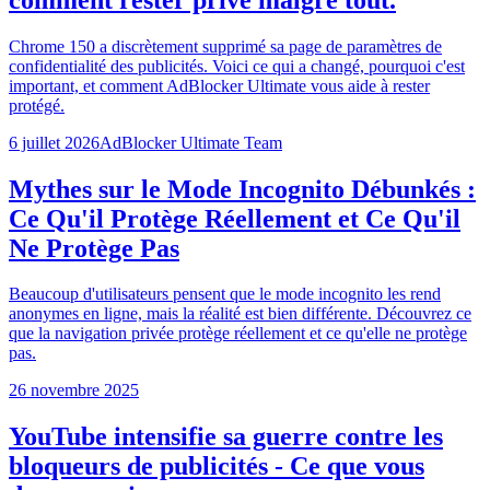
Chrome 150 a discrètement supprimé sa page de paramètres de
confidentialité des publicités. Voici ce qui a changé, pourquoi c'est
important, et comment AdBlocker Ultimate vous aide à rester
protégé.
6 juillet 2026
AdBlocker Ultimate Team
Mythes sur le Mode Incognito Débunkés :
Ce Qu'il Protège Réellement et Ce Qu'il
Ne Protège Pas
Beaucoup d'utilisateurs pensent que le mode incognito les rend
anonymes en ligne, mais la réalité est bien différente. Découvrez ce
que la navigation privée protège réellement et ce qu'elle ne protège
pas.
26 novembre 2025
YouTube intensifie sa guerre contre les
bloqueurs de publicités - Ce que vous