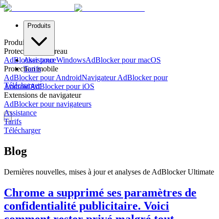
Produits
Produits
Protection de bureau
AdBlocker pour Windows
Assistance
AdBlocker pour macOS
Protection mobile
Tarifs
AdBlocker pour Android
Navigateur AdBlocker pour
Télécharger
Android
AdBlocker pour iOS
Extensions de navigateur
AdBlocker pour navigateurs
Assistance
Tarifs
Télécharger
Blog
Dernières nouvelles, mises à jour et analyses de AdBlocker Ultimate
Chrome a supprimé ses paramètres de
confidentialité publicitaire. Voici
comment rester privé malgré tout.