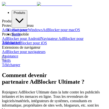
Produits
Produits
Protection de bureau
AdBlocker pour Windows
Assistance
AdBlocker pour macOS
Protection mobile
Tarifs
AdBlocker pour Android
Navigateur AdBlocker pour
Télécharger
Android
AdBlocker pour iOS
Extensions de navigateur
AdBlocker pour navigateurs
Assistance
Tarifs
Télécharger
Comment devenir
partenaire AdBlocker Ultimate ?
Rejoignez AdBlocker Ultimate dans la lutte contre les publicités
irritantes et les menaces en ligne. Tous les revendeurs de
logiciels/matériels, intégrateurs de systèmes, consultants en
informatique, propriétaires de sites web, blogueurs, etc. sont les