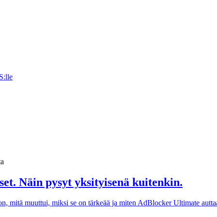
:lle
ta
et. Näin pysyt yksityisenä kuitenkin.
 on, mitä muuttui, miksi se on tärkeää ja miten AdBlocker Ultimate autt