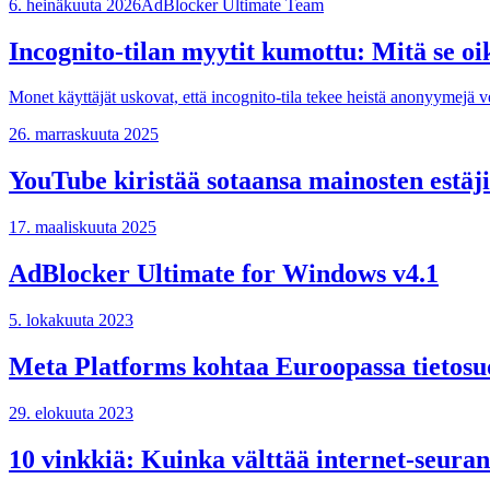
6. heinäkuuta 2026
AdBlocker Ultimate Team
Incognito-tilan myytit kumottu: Mitä se oik
Monet käyttäjät uskovat, että incognito-tila tekee heistä anonyymejä ve
26. marraskuuta 2025
YouTube kiristää sotaansa mainosten estäjiä
17. maaliskuuta 2025
AdBlocker Ultimate for Windows v4.1
5. lokakuuta 2023
Meta Platforms kohtaa Euroopassa tietosuoj
29. elokuuta 2023
10 vinkkiä: Kuinka välttää internet-seuran