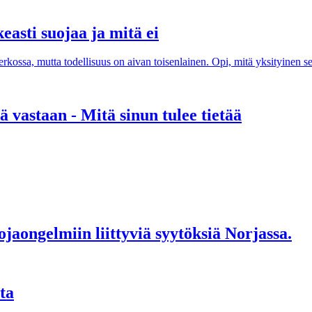
easti suojaa ja mitä ei
rkossa, mutta todellisuus on aivan toisenlainen. Opi, mitä yksityinen sel
 vastaan - Mitä sinun tulee tietää
aongelmiin liittyviä syytöksiä Norjassa.
ta