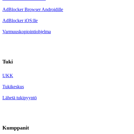
AdBlocker Browser Androidille
AdBlocker iOS:lle
Varmuuskopiointiohjelma
Tuki
UKK
Tukikeskus
Lähetä tukipyyntö
Kumppanit