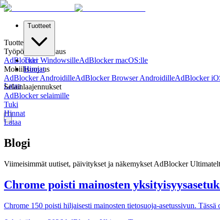
Tuotteet
Tuotteet
Työpöydän Suojaus
AdBlocker Windowsille
Tuki
AdBlocker macOS:lle
Mobiilisuojaus
Hinnat
AdBlocker Androidille
AdBlocker Browser Androidille
AdBlocker iOS
Lataa
Selainlaajennukset
AdBlocker selaimille
Tuki
Hinnat
Lataa
Blogi
Viimeisimmät uutiset, päivitykset ja näkemykset AdBlocker Ultimatel
Chrome poisti mainosten yksityisyysasetuks
Chrome 150 poisti hiljaisesti mainosten tietosuoja-asetussivun. Tässä