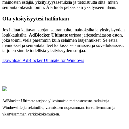
mainosten estäjiä, yksityisyysasetuksia ja tietoisuutta siitä, miten
seuranta oikeasti toimii. Älä luota pelkästään yksityiseen tilaan.
Ota yksityisyytesi hallintaan
Jos haluat kattavan suojan seurannalta, mainoksilta ja yksityisyyden
loukkauksilta,
AdBlocker Ultimate
tarjoaa järjestelmätason eston,
joka toimii vielä paremmin kuin selaimen laajennukset. Se estää
mainokset ja seurantalaitteet kaikissa selaimissasi ja sovelluksissasi,
tarjoten sinulle todellista yksityisyyden suojaa.
Download AdBlocker Ultimate for Windows
AdBlocker Ultimate tarjoaa ylivoimaisia mainostenesto-ratkaisuja
Windowsille ja selaimille, varmistaen nopeamman, turvallisemman ja
yksityisemmän verkkokokemuksen.