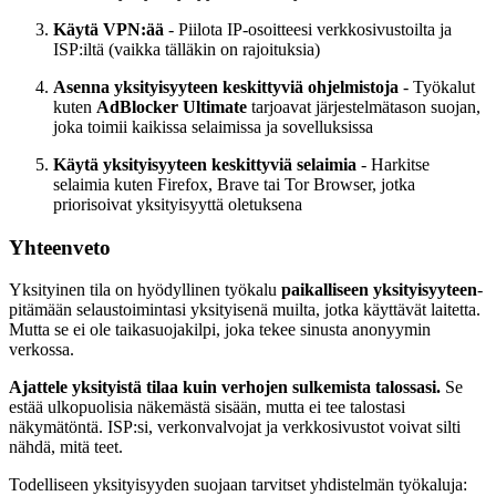
Käytä VPN:ää
- Piilota IP-osoitteesi verkkosivustoilta ja
ISP:iltä (vaikka tälläkin on rajoituksia)
Asenna yksityisyyteen keskittyviä ohjelmistoja
- Työkalut
kuten
AdBlocker Ultimate
tarjoavat järjestelmätason suojan,
joka toimii kaikissa selaimissa ja sovelluksissa
Käytä yksityisyyteen keskittyviä selaimia
- Harkitse
selaimia kuten Firefox, Brave tai Tor Browser, jotka
priorisoivat yksityisyyttä oletuksena
Yhteenveto
Yksityinen tila on hyödyllinen työkalu
paikalliseen yksityisyyteen
-
pitämään selaustoimintasi yksityisenä muilta, jotka käyttävät laitetta.
Mutta se ei ole taikasuojakilpi, joka tekee sinusta anonyymin
verkossa.
Ajattele yksityistä tilaa kuin verhojen sulkemista talossasi.
Se
estää ulkopuolisia näkemästä sisään, mutta ei tee talostasi
näkymätöntä. ISP:si, verkonvalvojat ja verkkosivustot voivat silti
nähdä, mitä teet.
Todelliseen yksityisyyden suojaan tarvitset yhdistelmän työkaluja: