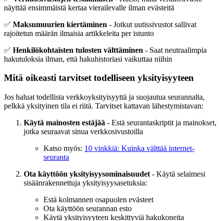
näyttää ensimmäistä kertaa vierailevalle ilman evästeitä
✅
Maksumuurien kiertäminen
- Jotkut uutissivustot sallivat
rajoitetun määrän ilmaisia artikkeleita per istunto
✅
Henkilökohtaisten tulosten välttäminen
- Saat neutraalimpia
hakutuloksia ilman, että hakuhistoriasi vaikuttaa niihin
Mitä oikeasti tarvitset todelliseen yksityisyyteen
Jos haluat todellista verkkoyksityisyyttä ja suojautua seurannalta,
pelkkä yksityinen tila ei riitä. Tarvitset kattavan lähestymistavan:
Käytä mainosten estäjää
- Estä seurantaskriptit ja mainokset,
jotka seuraavat sinua verkkosivustoilla
Katso myös:
10 vinkkiä: Kuinka välttää internet-
seuranta
Ota käyttöön yksityisyysominaisuudet
- Käytä selaimesi
sisäänrakennettuja yksityisyysasetuksia:
Estä kolmannen osapuolen evästeet
Ota käyttöön seurannan esto
Käytä yksityisyyteen keskittyviä hakukoneita