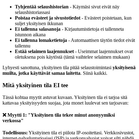
Tyhjentää selaushistorian
- Käymäsi sivut eivät näy
selaushistoriassasi
Poistaa evästeet ja sivustotiedot
- Evästeet poistetaan, kun
suljet yksityisen ikkunan
Ei tallenna salasanoja
- Kirjautumistietoja ei tallenneta
istunnon aikana
Ei tallenna lomaketietoja
- Automaattisen täytön tiedot eivät
tallennu
Estää selaimen laajennukset
- Useimmat laajennukset ovat
oletuksena pois käytöstä (tämä vaihtelee selaimen mukaan)
Lyhyesti sanottuna, yksityinen tila pitää selaustoimintasi
yksityisenä
muilta, jotka käyttävät samaa laitetta
. Siinä kaikki.
Mitä yksityinen tila EI tee
Tässä kohtaa myytit astuvat kuvaan. Yksityinen tila ei tarjoa sitä
kattavaa yksityisyyden suojaa, jota monet luulevat sen tarjoavan:
❌ Myytti 1: "Yksityinen tila tekee minut anonyymiksi
verkossa"
Todellisuus:
Yksityinen tila ei piilota IP-osoitettasi. Verkkosivustot,
internet-palveluntarjoajasi (ISP) ja verkonvalvojat voivat silti nähdä