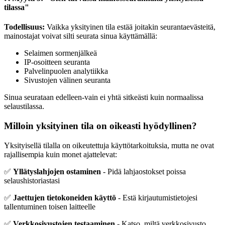
tilassa"
Todellisuus:
Vaikka yksityinen tila estää joitakin seurantaevästeitä,
mainostajat voivat silti seurata sinua käyttämällä:
Selaimen sormenjälkeä
IP-osoitteen seuranta
Palvelinpuolen analytiikka
Sivustojen välinen seuranta
Sinua seurataan edelleen-vain ei yhtä sitkeästi kuin normaalissa
selaustilassa.
Milloin yksityinen tila on oikeasti hyödyllinen?
Yksityisellä tilalla on oikeutettuja käyttötarkoituksia, mutta ne ovat
rajallisempia kuin monet ajattelevat:
✅
Yllätyslahjojen ostaminen
- Pidä lahjaostokset poissa
selaushistoriastasi
✅
Jaettujen tietokoneiden käyttö
- Estä kirjautumistietojesi
tallentuminen toisen laitteelle
✅
Verkkosivustojen testaaminen
- Katso, miltä verkkosivusto