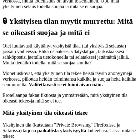
verkossa, mutta todellisuus on aivan toisenlainen. Opi, mitä
yksityinen selaus todella suojaa ja mitä se ei suojaa.
🔒 Yksityisen tilan myytit murrettu: Mitä
se oikeasti suojaa ja mitä ei
Olet luultavasti käyttänyt yksityistä tilaa (tai yksityistä selausta)
jossain vaiheessa. Ehkä ostaaksesi yllätyslahjan, tarkistaaksesi
sähköpostisi jaetulla tietokoneella tai selataksesi jättämättä jälkiä.
Mutta tiedätkö todella, mitä se suojaa sinulta?
Monet uskovat, että yksityinen tila tekee heistä täysin anonyymejä
verkossa, piilottaa heidän toimintansa kaikilta ja suojaa heitä kaikilta
seurannoilta.
Valitettavasti se ei toimi aivan näin.
Erotellaanpa faktat fiktiosta ja ymmärretään, mitä yksityinen tila
oikeasti tekee-ja mitä se ei tee.
Mitä yksityinen tila oikeasti tekee
Yksityinen tila (kutsutaan "Private Browsing" Firefoxissa ja
Safarissa) tarjoaa
paikallista yksityisyyttä
laitteellasi. Tässä mitä se
tekee: