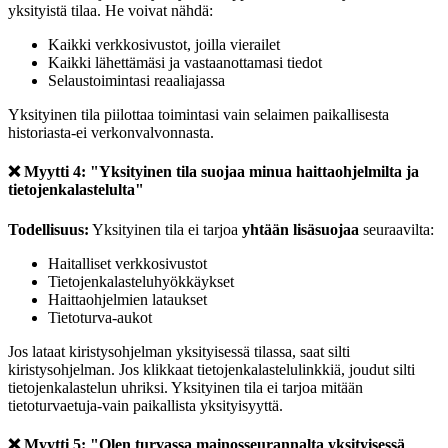
yksityistä tilaa. He voivat nähdä:
Kaikki verkkosivustot, joilla vierailet
Kaikki lähettämäsi ja vastaanottamasi tiedot
Selaustoimintasi reaaliajassa
Yksityinen tila piilottaa toimintasi vain selaimen paikallisesta
historiasta-ei verkonvalvonnasta.
❌ Myytti 4: "Yksityinen tila suojaa minua haittaohjelmilta ja
tietojenkalastelulta"
Todellisuus:
Yksityinen tila ei tarjoa
yhtään lisäsuojaa
seuraavilta:
Haitalliset verkkosivustot
Tietojenkalasteluhyökkäykset
Haittaohjelmien lataukset
Tietoturva-aukot
Jos lataat kiristysohjelman yksityisessä tilassa, saat silti
kiristysohjelman. Jos klikkaat tietojenkalastelulinkkiä, joudut silti
tietojenkalastelun uhriksi. Yksityinen tila ei tarjoa mitään
tietoturvaetuja-vain paikallista yksityisyyttä.
❌ Myytti 5: "Olen turvassa mainosseurannalta yksityisessä