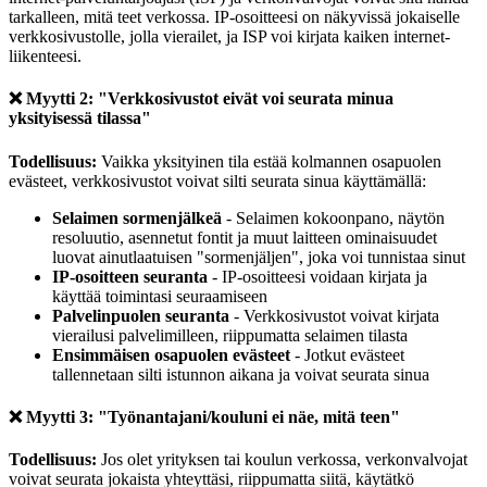
tarkalleen, mitä teet verkossa. IP-osoitteesi on näkyvissä jokaiselle
verkkosivustolle, jolla vierailet, ja ISP voi kirjata kaiken internet-
liikenteesi.
❌ Myytti 2: "Verkkosivustot eivät voi seurata minua
yksityisessä tilassa"
Todellisuus:
Vaikka yksityinen tila estää kolmannen osapuolen
evästeet, verkkosivustot voivat silti seurata sinua käyttämällä:
Selaimen sormenjälkeä
- Selaimen kokoonpano, näytön
resoluutio, asennetut fontit ja muut laitteen ominaisuudet
luovat ainutlaatuisen "sormenjäljen", joka voi tunnistaa sinut
IP-osoitteen seuranta
- IP-osoitteesi voidaan kirjata ja
käyttää toimintasi seuraamiseen
Palvelinpuolen seuranta
- Verkkosivustot voivat kirjata
vierailusi palvelimilleen, riippumatta selaimen tilasta
Ensimmäisen osapuolen evästeet
- Jotkut evästeet
tallennetaan silti istunnon aikana ja voivat seurata sinua
❌ Myytti 3: "Työnantajani/kouluni ei näe, mitä teen"
Todellisuus:
Jos olet yrityksen tai koulun verkossa, verkonvalvojat
voivat seurata jokaista yhteyttäsi, riippumatta siitä, käytätkö