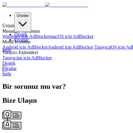
Ürünler
Ürünler
Masaüstü Koruması
Destek
Windows için AdBlocker
macOS için AdBlocker
Fiyatlar
Mobil Koruma
Android için AdBlocker
Android için AdBlocker Tarayıcı
iOS için Ad
İndir
Tarayıcı Eklentileri
Tarayıcılar için AdBlocker
Destek
Fiyatlar
İndir
Bir sorunuz mu var?
Bize Ulaşın