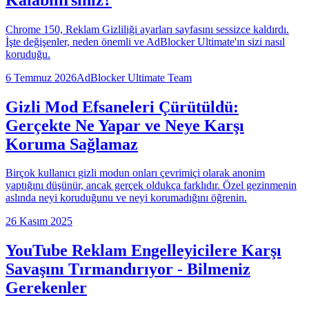
Chrome 150, Reklam Gizliliği ayarları sayfasını sessizce kaldırdı.
İşte değişenler, neden önemli ve AdBlocker Ultimate'ın sizi nasıl
koruduğu.
6 Temmuz 2026
AdBlocker Ultimate Team
Gizli Mod Efsaneleri Çürütüldü:
Gerçekte Ne Yapar ve Neye Karşı
Koruma Sağlamaz
Birçok kullanıcı gizli modun onları çevrimiçi olarak anonim
yaptığını düşünür, ancak gerçek oldukça farklıdır. Özel gezinmenin
aslında neyi koruduğunu ve neyi korumadığını öğrenin.
26 Kasım 2025
YouTube Reklam Engelleyicilere Karşı
Savaşını Tırmandırıyor - Bilmeniz
Gerekenler