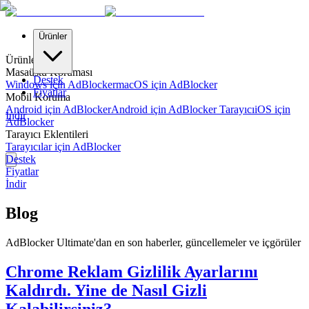
Ürünler
Ürünler
Masaüstü Koruması
Destek
Windows için AdBlocker
macOS için AdBlocker
Fiyatlar
Mobil Koruma
Android için AdBlocker
Android için AdBlocker Tarayıcı
iOS için
İndir
AdBlocker
Tarayıcı Eklentileri
Tarayıcılar için AdBlocker
Destek
Fiyatlar
İndir
Blog
AdBlocker Ultimate'dan en son haberler, güncellemeler ve içgörüler
Chrome Reklam Gizlilik Ayarlarını
Kaldırdı. Yine de Nasıl Gizli
Kalabilirsiniz?