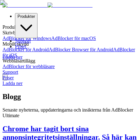
Produkter
Produkter
Skrivbordsskydd
AdBlocker för Windows
AdBlocker för macOS
Support
Mobilt skydd
Priser
AdBlocker för Android
AdBlocker Browser för Android
AdBlocker
för iOS
Ladda ner
Webbläsartillägg
AdBlocker för webbläsare
Support
Priser
Ladda ner
Blogg
Senaste nyheterna, uppdateringarna och insikterna från AdBlocker
Ultimate
Chrome har tagit bort sina
annonsintegritetsinställningar. Så här kan