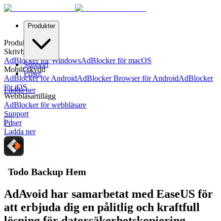
Produkter
Produkter
Skrivbordsskydd
AdBlocker för Windows
AdBlocker för macOS
Support
Mobilt skydd
Priser
AdBlocker för Android
AdBlocker Browser för Android
AdBlocker
för iOS
Ladda ner
Webbläsartillägg
AdBlocker för webbläsare
Support
Priser
Ladda ner
Todo Backup Hem
AdAvoid har samarbetat med EaseUS för
att erbjuda dig en pålitlig och kraftfull
lösning för datorsäkerhetskopiering.