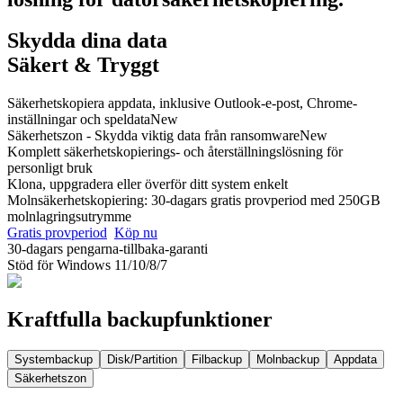
Skydda dina data
Säkert & Tryggt
Säkerhetskopiera appdata, inklusive Outlook-e-post, Chrome-
inställningar och speldata
New
Säkerhetszon - Skydda viktig data från ransomware
New
Komplett säkerhetskopierings- och återställningslösning för
personligt bruk
Klona, uppgradera eller överför ditt system enkelt
Molnsäkerhetskopiering: 30-dagars gratis provperiod med 250GB
molnlagringsutrymme
Gratis provperiod
Köp nu
30-dagars pengarna-tillbaka-garanti
Stöd för Windows 11/10/8/7
Kraftfulla backupfunktioner
Systembackup
Disk/Partition
Filbackup
Molnbackup
Appdata
Säkerhetszon