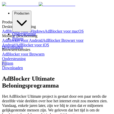
Producten
Producten
Desktopbescherming
AdBlocker voor Windows
AdBlocker voor macOS
Ondersteuning
Mobiele Bescherming
Prijzen
AdBlocker voor Android
AdBlocker Browser voor
Android
AdBlocker voor iOS
Downloaden
Browserextensies
AdBlocker voor Browsers
Ondersteuning
Prijzen
Downloaden
AdBlocker Ultimate
Beloningsprogramma
Het AdBlocker Ultimate project is gestart door een paar nerds die
dezelfde visie deelden over hoe het internet eruit zou moeten zien.
Vandaag, enkele jaren later, zijn we blij te zien dat er miljoenen
gelijkgestemde mensen zijn. We geloven dat het tijd is om de