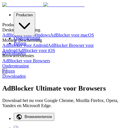
Producten
Producten
Desktopbescherming
AdBlocker voor Windows
AdBlocker voor macOS
Ondersteuning
Mobiele Bescherming
Prijzen
AdBlocker voor Android
AdBlocker Browser voor
Android
AdBlocker voor iOS
Downloaden
Browserextensies
AdBlocker voor Browsers
Ondersteuning
Prijzen
Downloaden
AdBlocker Ultimate voor Browsers
Download het nu voor Google Chrome, Mozilla Firefox, Opera,
Yandex en Microsoft Edge.
Browserextensie