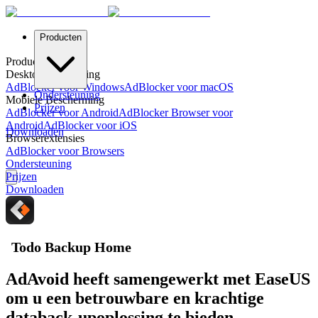
Producten
Producten
Desktopbescherming
AdBlocker voor Windows
AdBlocker voor macOS
Ondersteuning
Mobiele Bescherming
Prijzen
AdBlocker voor Android
AdBlocker Browser voor
Android
AdBlocker voor iOS
Downloaden
Browserextensies
AdBlocker voor Browsers
Ondersteuning
Prijzen
Downloaden
Todo Backup Home
AdAvoid heeft samengewerkt met EaseUS
om u een betrouwbare en krachtige
databack-upoplossing te bieden.