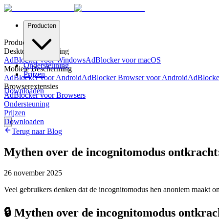
Producten
Producten
Desktopbescherming
AdBlocker voor Windows
AdBlocker voor macOS
Ondersteuning
Mobiele Bescherming
Prijzen
AdBlocker voor Android
AdBlocker Browser voor Android
AdBlocke
Browserextensies
Downloaden
AdBlocker voor Browsers
Ondersteuning
Prijzen
Downloaden
Terug naar Blog
Mythen over de incognitomodus ontkracht:
26 november 2025
Veel gebruikers denken dat de incognitomodus hen anoniem maakt onli
🔒 Mythen over de incognitomodus ontkrach