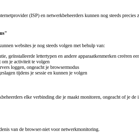
ternetprovider (ISP) en netwerkbeheerders kunnen nog steeds precies zie
dus"
unnen websites je nog steeds volgen met behulp van:
tie, geïnstalleerde lettertypen en andere apparaatkenmerken creëren een
om je activiteit te volgen
rvers loggen, ongeacht je browsermodus
lagen tijdens je sessie en kunnen je volgen
rkbeheerders elke verbinding die je maakt monitoren, ongeacht of je de
iedenis van de browser-niet voor netwerkmonitoring.