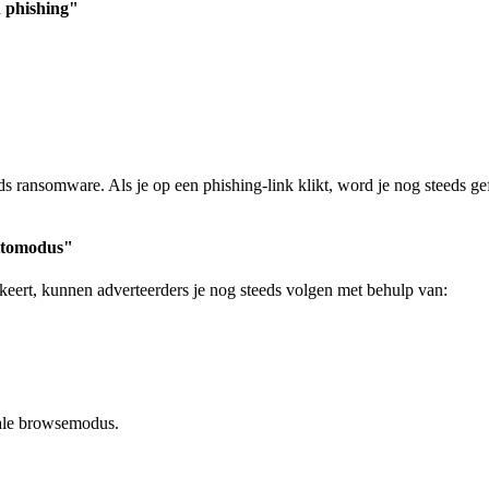
 phishing"
s ransomware. Als je op een phishing-link klikt, word je nog steeds g
nitomodus"
ert, kunnen adverteerders je nog steeds volgen met behulp van:
male browsemodus.