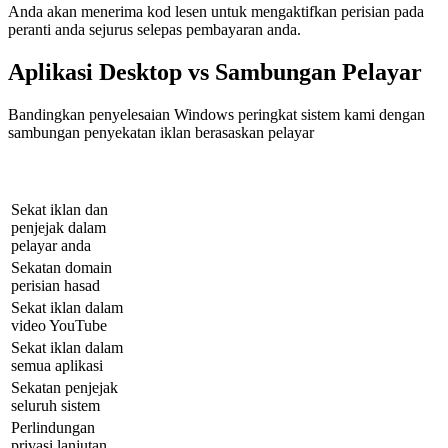
Anda akan menerima kod lesen untuk mengaktifkan perisian pada
peranti anda sejurus selepas pembayaran anda.
Aplikasi Desktop vs Sambungan Pelayar
Bandingkan penyelesaian Windows peringkat sistem kami dengan
sambungan penyekatan iklan berasaskan pelayar
Pelanjutan Pelayar
AdBlocker Ultimate
Ciri-ciri
AdBlocker
untuk PC
Sekat iklan dan
penjejak dalam
pelayar anda
Sekatan domain
perisian hasad
Sekat iklan dalam
video YouTube
Sekat iklan dalam
semua aplikasi
Sekatan penjejak
seluruh sistem
Perlindungan
privasi lanjutan