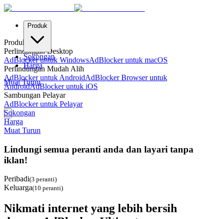
Produk
Produk
Perlindungan Desktop
Sokongan
AdBlocker untuk Windows
AdBlocker untuk macOS
Harga
Perlindungan Mudah Alih
AdBlocker untuk Android
AdBlocker Browser untuk
Muat Turun
Android
AdBlocker untuk iOS
Sambungan Pelayar
AdBlocker untuk Pelayar
Sokongan
Harga
Muat Turun
Lindungi semua peranti anda dan layari tanpa
iklan!
Peribadi
(
3 peranti
)
Keluarga
(
10 peranti
)
Nikmati internet yang lebih bersih