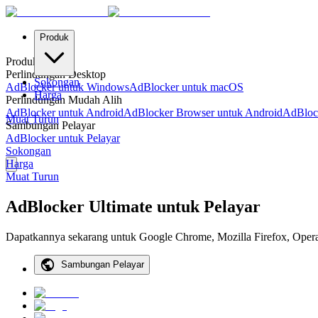
Produk
Produk
Perlindungan Desktop
Sokongan
AdBlocker untuk Windows
AdBlocker untuk macOS
Harga
Perlindungan Mudah Alih
AdBlocker untuk Android
AdBlocker Browser untuk Android
AdBloc
Muat Turun
Sambungan Pelayar
AdBlocker untuk Pelayar
Sokongan
Harga
Muat Turun
AdBlocker Ultimate untuk Pelayar
Dapatkannya sekarang untuk Google Chrome, Mozilla Firefox, Opera
Sambungan Pelayar