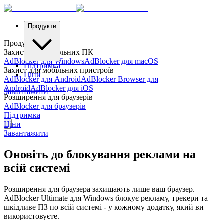
Продукти
Продукти
Захист для настільних ПК
AdBlocker для Windows
AdBlocker для macOS
Підтримка
Захист для мобільних пристроїв
Ціни
AdBlocker для Android
AdBlocker Browser для
Android
AdBlocker для iOS
Завантажити
Розширення для браузерів
AdBlocker для браузерів
Підтримка
Ціни
Завантажити
Оновіть до блокування реклами на
всій системі
Розширення для браузера захищають лише ваш браузер.
AdBlocker Ultimate для Windows блокує рекламу, трекери та
шкідливе ПЗ по всій системі - у кожному додатку, який ви
використовуєте.