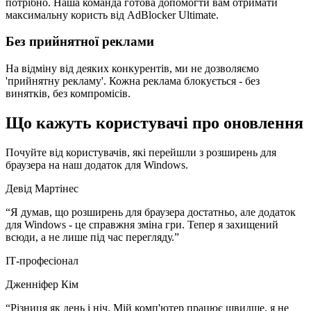
потрібно. Наша команда готова допомогти вам отримати
максимальну користь від AdBlocker Ultimate.
Без прийнятної реклами
На відміну від деяких конкурентів, ми не дозволяємо
'прийнятну рекламу'. Кожна реклама блокується - без
винятків, без компромісів.
Що кажуть користувачі про оновлення
Почуйте від користувачів, які перейшли з розширень для
браузера на наш додаток для Windows.
Девід Мартінес
“
Я думав, що розширень для браузера достатньо, але додаток
для Windows - це справжня зміна гри. Тепер я захищений
всюди, а не лише під час перегляду.
”
ІТ-професіонал
Дженніфер Кім
“
Різниця як день і ніч. Мій комп'ютер працює швидше, я не