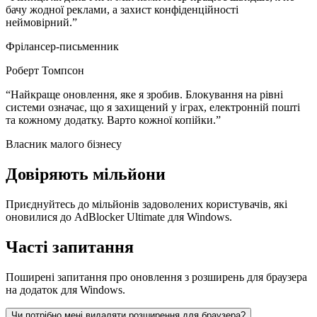
бачу жодної реклами, а захист конфіденційності
неймовірний.
”
Фрілансер-письменник
Роберт Томпсон
“
Найкраще оновлення, яке я зробив. Блокування на рівні
системи означає, що я захищений у іграх, електронній пошті
та кожному додатку. Варто кожної копійки.
”
Власник малого бізнесу
Довіряють мільйони
Приєднуйтесь до мільйонів задоволених користувачів, які
оновилися до AdBlocker Ultimate для Windows.
Часті запитання
Поширені запитання про оновлення з розширень для браузера
на додаток для Windows.
Чи потрібно мені видаляти розширення для браузера?