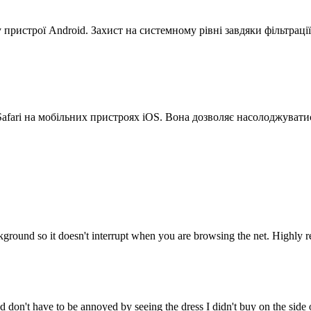
 пристрої Android. Захист на системному рівні завдяки фільтраці
fari на мобільних пристроях iOS. Вона дозволяє насолоджуватис
ground so it doesn't interrupt when you are browsing the net. Highly re
 don't have to be annoyed by seeing the dress I didn't buy on the side 