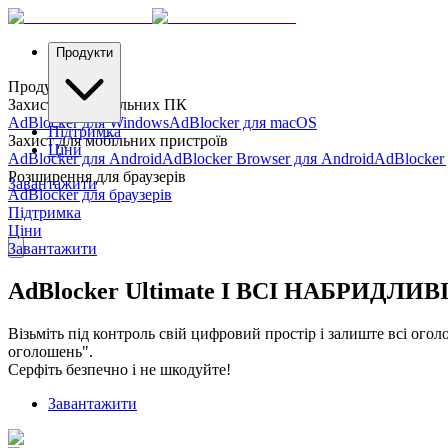
Продукти
Продукти
Захист для настільних ПК
AdBlocker для Windows
AdBlocker для macOS
Підтримка
Захист для мобільних пристроїв
Ціни
AdBlocker для Android
AdBlocker Browser для Android
AdBlocker
Розширення для браузерів
Завантажити
AdBlocker для браузерів
Підтримка
Ціни
Завантажити
AdBlocker Ultimate І ВСІ НАБРИДЛ
Візьміть під контроль свій цифровий простір і залиште всі огол
оголошень".
Серфіть безпечно і не шкодуйте!
Завантажити