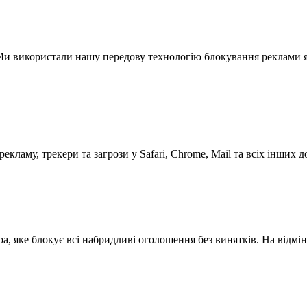
 Ми використали нашу передову технологію блокування реклами я
кламу, трекери та загрози у Safari, Chrome, Mail та всіх інших 
ра, яке блокує всі набридливі оголошення без винятків. На відмі