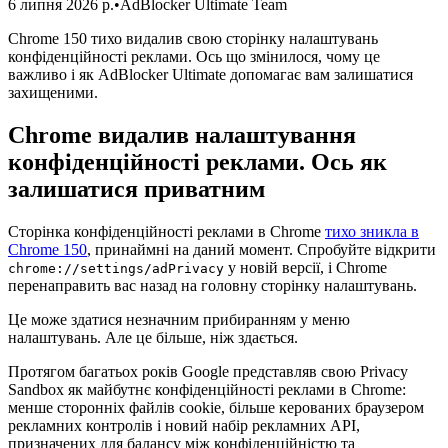
6 липня 2026 р.
•
AdBlocker Ultimate Team
Chrome 150 тихо видалив свою сторінку налаштувань
конфіденційності реклами. Ось що змінилося, чому це
важливо і як AdBlocker Ultimate допомагає вам залишатися
захищеними.
Chrome видалив налаштування
конфіденційності реклами. Ось як
залишатися приватним
Сторінка конфіденційності реклами в Chrome
тихо зникла в
Chrome 150
, принаймні на даний момент. Спробуйте відкрити
у новій версії, і Chrome
chrome://settings/adPrivacy
перенаправить вас назад на головну сторінку налаштувань.
Це може здатися незначним прибиранням у меню
налаштувань. Але це більше, ніж здається.
Протягом багатьох років Google представляв свою Privacy
Sandbox як майбутнє конфіденційності реклами в Chrome:
менше сторонніх файлів cookie, більше керованих браузером
рекламних контролів і новий набір рекламних API,
призначених для балансу між конфіденційністю та