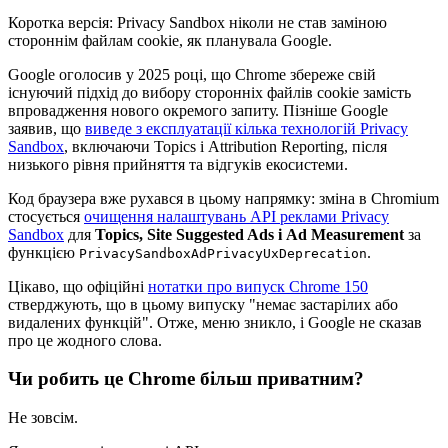
Коротка версія: Privacy Sandbox ніколи не став заміною
стороннім файлам cookie, як планувала Google.
Google оголосив у 2025 році, що Chrome збереже свій
існуючий підхід до вибору сторонніх файлів cookie замість
впровадження нового окремого запиту. Пізніше Google
заявив, що
виведе з експлуатації кілька технологій Privacy
Sandbox
, включаючи Topics і Attribution Reporting, після
низького рівня прийняття та відгуків екосистеми.
Код браузера вже рухався в цьому напрямку: зміна в Chromium
стосується
очищення налаштувань API реклами Privacy
Sandbox
для
Topics, Site Suggested Ads і Ad Measurement
за
функцією
.
PrivacySandboxAdPrivacyUxDeprecation
Цікаво, що офіційні
нотатки про випуск Chrome 150
стверджують, що в цьому випуску "немає застарілих або
видалених функцій". Отже, меню зникло, і Google не сказав
про це жодного слова.
Чи робить це Chrome більш приватним?
Не зовсім.