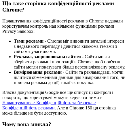
Що таке сторінка конфіденційності реклами
Chrome?
Налаштування конфіденційності реклами в Chrome надавали
користувачам контроль над кількома функціями реклами
Privacy Sandbox:
Теми реклами
- Chrome міг виводити загальні інтереси
з недавнього перегляду і ділитися кількома темами з
сайтами-учасниками.
Реклама, запропонована сайтом
- Сайти могли
зберігати рекламні пропозиції в Chrome, щоб пов'язані
сайти могли показувати більш персоналізовану рекламу.
Вимірювання реклами
- Сайти та рекламодавці могли
ділитися обмеженими даними для вимірювання того, чи
привела реклама до дії, такої як покупка.
Власна документація Google все ще описує ці контролі і
говорить, що користувачі можуть керувати ними в
Налаштування > Конфіденційність та безпека >
Конфіденційність реклами
. Але в Chrome 150 ця сторінка
може більше не бути доступною.
Чому вона зникла?