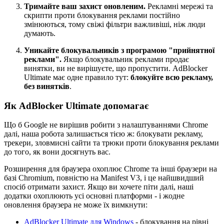
Тримайте ваш захист оновленим.
Рекламні мережі та
скрипти проти блокування реклами постійно
змінюються, тому свіжі фільтри важливіші, ніж люди
думають.
Уникайте блокувальників з програмою "прийнятної
реклами".
Якщо блокувальник реклами продає
винятки, ви не вирішуєте, що пропустити. AdBlocker
Ultimate має одне правило тут:
блокуйте всю рекламу,
без винятків
.
Як AdBlocker Ultimate допомагає
Що б Google не вирішив робити з налаштуваннями Chrome
далі, наша робота залишається тією ж: блокувати рекламу,
трекери, зловмисні сайти та трюки проти блокування реклами
до того, як вони досягнуть вас.
Розширення для браузера охоплює Chrome та інші браузери на
базі Chromium, повністю на Manifest V3, і це найшвидший
спосіб отримати захист. Якщо ви хочете піти далі, наші
додатки охоплюють усі основні платформи - і жодне
оновлення браузера не може їх вимкнути:
AdBlocker Ultimate для Windows
- блокування на рівні