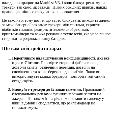
вже давно працює на Manifest V3, і воно блокує рекламу та
трекери так само, як завжди. Ніяких обхідних шляхів, ніяких
прапорців, ніякого очікування на оновлення.
Це важливо, тому що те, що варто блокувати, виходить далеко
за межі банерної реклами: трекери між сайтами, скрипти
відбитків пальців, редиректи зловмисної реклами,
криптомайнери та важка рекламна технологія, яка уповільнює
сторінки та розряджає вашу батарею.
Що вам слід зробити зараз
Перегляньте налаштування конфіденційності, які все
ще є в Chrome.
Перевірте сторонні файли cookie,
дозволи сайтів, безпечний перегляд, дозволи на
сповіщення та ваші збережені дані сайтів. Якщо ви
використовуєте кілька браузерів, повторіть той самий
огляд скрізь.
Блокуйте трекери до їх завантаження.
Правильний
блокувальник реклами зупиняє небажані запити на
джерелі. Це зовсім інша річ, ніж поставити галочку у
вікні відмови і сподіватися, що рекламодавці це
поважатимуть.