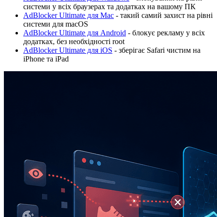
системи у всіх браузерах та додатках на вашому ПК
AdBlocker Ultimate для Mac
- такий самий захист на рівні
системи для macOS
AdBlocker Ultimate для Android
- блокує рекламу у всіх
додатках, без необхідності root
AdBlocker Ultimate для iOS
- зберігає Safari чистим на
iPhone та iPad