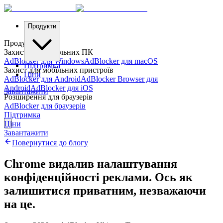
Продукти
Продукти
Захист для настільних ПК
AdBlocker для Windows
AdBlocker для macOS
Підтримка
Захист для мобільних пристроїв
Ціни
AdBlocker для Android
AdBlocker Browser для
Android
AdBlocker для iOS
Завантажити
Розширення для браузерів
AdBlocker для браузерів
Підтримка
Ціни
Завантажити
Повернутися до блогу
Chrome видалив налаштування
конфіденційності реклами. Ось як
залишитися приватним, незважаючи
на це.