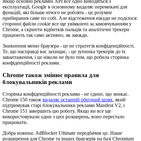
Якщо основні рекламні API все одно виводяться з
експлуатації, Google в основному видаляє перемикачі для
функцій, які більше нічого не роблять - це розумне
прибирання саме по собі. Але відстеження нікуди не поділося:
сторонні файли cookie все ще увімкнені за замовчуванням у
Chrome, а скрипти відбитків пальців та аналітичні трекери
працюють так само активно, як завжди.
Зникнення меню браузера - це не стратегія конфіденційності.
Те, що насправді вас захищає, - це зупинка трекерів до їх
завантаження, і це ніколи не було тим, що робила сторінка
конфіденційності реклами.
Chrome також змінює правила для
блокувальників реклами
Сторінка конфіденційності реклами - не єдине, що зникає.
Chrome 150 також
видаляє останній обхідний шлях
, який
підтримував старі блокувальники реклами Manifest V2, і
Chrome 151 завершить цю роботу. Якщо ви все ще
використовували один з цих розширень, воно перестало
працювати.
Добра новина: AdBlocker Ultimate передбачив це. Наше
розширення для Chrome та інших браузерів на базі Chromium