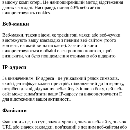
вашому комп'ютері. Це найпоширеніший метод відстеження
даних сьогодні. Насправді, понад 40% веб-сайтів
використовують cookies.
Веб-маяки
Веб-маяки, також відомі як трекінгові маяки або веб-жучки,
відстежують вашу взаємодію з певним веб-сайтом (тобто
контент, на який ви натискаєте). Зазвичай вони
використовуються в обміні електронною поштою, щоб
визначити, чи було повідомлення отримано або відкрито.
IP-адреси
За визначенням, IP-адреса - це унікальний рядок символів,
який ідентифікує кожен пристрій, підключений до Інтернету, і
потрібен для відвідування веб-сайту. З іншого боку, цей веб-
сайт може запам'ятати вашу IP-адресу та використовувати її
для відстеження вашої активності.
Фавікони
Фавікони - це, по суті, значок ярлика, значок веб-сайту, значок
URL або значок закладки, пов'язаний з певним веб-сайтом або