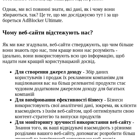
Однак, ми всі повинні знати, які дані, як і чому вони
збираються, так? Це те, що ми досліджуємо тут і за що
бореться AdBlocker Ultimate.
Чому веб-сайти відстежують нас?
Як ми вже згадували, веб-сайти стверджують, що чим більше
вони знають про нас, тим краще вони нас розуміють -
ідеально, вони використовують всю цю інформацію, щоб
надати нам кращий користувацький досвід.
Для створення джерел доходу
- Збір даних
користувачів і продаж їх рекламним компаніям для
націлювання вас на більш релевантні продукти стає
чудовим додатковим джерелом доходу для багатьох
компаній
Для вимірювання ефективності бізнесу
- Бізнеси
використовують свої аналітичні дані, зокрема, як клієнти
взаємодіють з їхнім веб-сайтом, щоб оптимізувати свою
контент-стратегію та випуски продуктів
Для моніторингу зручності використання веб-сайту
-
Знання того, як ваші відвідувачі взаємодіють з різними
розділами вашого веб-сайту, допомагає розробити більш
зручний та інтуїтивний користувацький досвід.