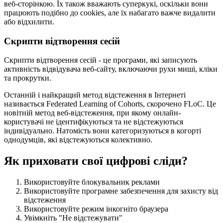
веб-сторінкою. Їх також вважають суперкукі, оскільки вони
працюють подібно до cookies, але їх набагато важче видалити
або відхилити.
Скрипти відтворення сесій
Скрипти відтворення сесій - це програми, які записують
активність відвідувача веб-сайту, включаючи рухи миші, кліки
та прокрутки.
Останній і найкращий метод відстеження в Інтернеті
називається Federated Learning of Cohorts, скорочено FLoC. Це
новітній метод веб-відстеження, при якому онлайн-
користувачі не ідентифікуються та не відстежуються
індивідуально. Натомість вони категоризуються в когорті
однодумців, які відстежуються колективно.
Як приховати свої цифрові сліди?
Використовуйте блокувальник реклами
Використовуйте програмне забезпечення для захисту від
відстеження
Використовуйте режим інкогніто браузера
Увімкніть "Не відстежувати"