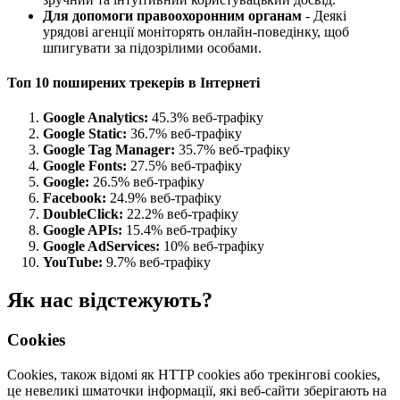
Для допомоги правоохоронним органам
- Деякі
урядові агенції моніторять онлайн-поведінку, щоб
шпигувати за підозрілими особами.
Топ 10 поширених трекерів в Інтернеті
Google Analytics:
45.3% веб-трафіку
Google Static:
36.7% веб-трафіку
Google Tag Manager:
35.7% веб-трафіку
Google Fonts:
27.5% веб-трафіку
Google:
26.5% веб-трафіку
Facebook:
24.9% веб-трафіку
DoubleClick:
22.2% веб-трафіку
Google APIs:
15.4% веб-трафіку
Google AdServices:
10% веб-трафіку
YouTube:
9.7% веб-трафіку
Як нас відстежують?
Cookies
Cookies, також відомі як HTTP cookies або трекінгові cookies,
це невеликі шматочки інформації, які веб-сайти зберігають на