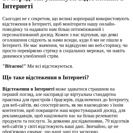
Інтернеті
Сьогодні не є секретом, що великі корпорації використовують
відстеження в Інтернеті, щоб моніторити нашу онлайн-
поведінку та надавати нам більш оптимізований і
персоналізований досвід. Кожен з нас відчував, що деякі
оголошення слідують за нами всюди, куди б ми не пішли в
Інтернеті. Не має значення, чи відвідуємо ми веб-сторінку, чи
просто перевіряємо стрічку в соціальних мережах, чи навіть
дивимося улюблений стрім.
"Вітаємо!"
Ми всі відстежуються.
Що таке відстеження в Інтернеті?
Відстеження в Інтернеті
може здаватися страшним на
перший погляд, але насправді це віртуальна стандартна
практика для пристроїв і браузерів, підключених до Інтернету,
для веб-сайтів, які спостерігають, як ми взаємодіємо з їхнім
контентом, щоб покращити наш користувацький досвід, для
рекламодавців, щоб націлювати нас на більш релевантні
продукти та послуги. За деякими дослідженнями, 79 відсотків
веб-сайтів у світі відстежують ваші дані. Звичайно, це не
обов'язково означає, що наші дані під загрозою.