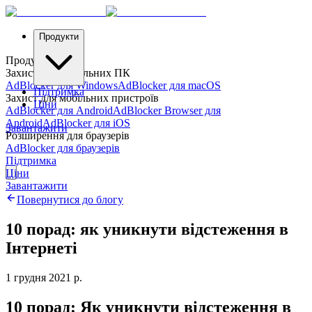
Продукти
Продукти
Захист для настільних ПК
AdBlocker для Windows
AdBlocker для macOS
Підтримка
Захист для мобільних пристроїв
Ціни
AdBlocker для Android
AdBlocker Browser для
Android
AdBlocker для iOS
Завантажити
Розширення для браузерів
AdBlocker для браузерів
Підтримка
Ціни
Завантажити
Повернутися до блогу
10 порад: як уникнути відстеження в
Інтернеті
1 грудня 2021 р.
10 порад: Як уникнути відстеження в