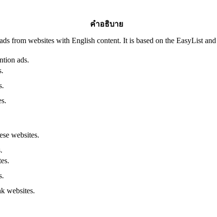
คำอธิบาย
g ads from websites with English content. It is based on the EasyList and
ention ads.
s.
s.
s.
se websites.
.
es.
s.
k websites.