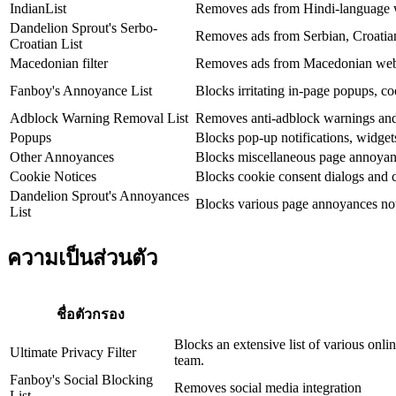
IndianList
Removes ads from Hindi-language w
Dandelion Sprout's Serbo-
Removes ads from Serbian, Croatia
Croatian List
Macedonian filter
Removes ads from Macedonian webs
Fanboy's Annoyance List
Blocks irritating in-page popups, co
Adblock Warning Removal List
Removes anti-adblock warnings and 
Popups
Blocks pop-up notifications, widge
Other Annoyances
Blocks miscellaneous page annoyanc
Cookie Notices
Blocks cookie consent dialogs and c
Dandelion Sprout's Annoyances
Blocks various page annoyances not 
List
ความเป็นส่วนตัว
ชื่อตัวกรอง
Blocks an extensive list of various onli
Ultimate Privacy Filter
team.
Fanboy's Social Blocking
Removes social media integration
List