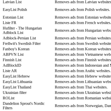
Latvian List
Removes ads from Latvian websites
EasyList Polish
Removes ads from Polish websites.
Estonian List
Removes ads from Estonian website
Liste FR
Removes ads from French websites
Hufilter - The Hungarian
Removes ads from Hungarian websi
Adblock List
Adblock-Persian List
Removes ads from Persian websites
Frellwit's Swedish Filter
Removes ads from Swedish website
Fanboy's Korean
Removes ads from Korean websites
ABPVN List
Removes ads from Vietnamese webs
Finnish List
Removes ads from Finnish websites
AdBlockID
Removes ads from Indonesian and M
Liste AR
Removes ads from Arabic websites.
EasyList Hebrew
Removes ads from Hebrew website
EasyList Lithuania
Removes ads from Lithuanian websi
EasyList Thailand
Removes ads from Thai websites.
Ukrainian filter
Removes ads from Ukrainian websit
ROList
Removes ads from Romanian websi
Dandelion Sprout's Nordic
Removes ads from Norwegian, Danis
Filters