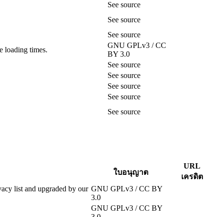
See source
See source
See source
GNU GPLv3 / CC
e loading times.
BY 3.0
See source
See source
See source
See source
See source
URL
ใบอนุญาต
เครดิต
ivacy list and upgraded by our
GNU GPLv3 / CC BY
3.0
GNU GPLv3 / CC BY
3.0