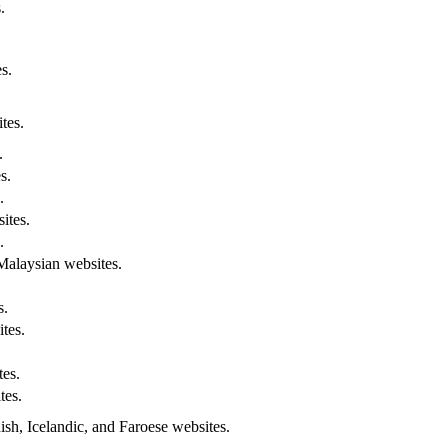
.
s.
.
tes.
.
s.
.
ites.
.
alaysian websites.
s.
tes.
es.
tes.
h, Icelandic, and Faroese websites.