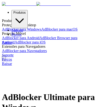
Produtos
Produtos
Proteção para Desktop
AdBlocker para Windows
AdBlocker para macOS
Suporte
Proteção Móvel
Preços
AdBlocker para Android
AdBlocker Browser para
Android
AdBlocker para iOS
Baixar
Extensões para Navegadores
AdBlocker para Navegadores
Suporte
Preços
Baixar
AdBlocker Ultimate para