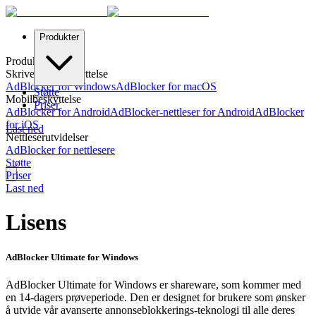
Produkter
Produkter
Skrivebordsbeskyttelse
AdBlocker for Windows
AdBlocker for macOS
Støtte
Mobilbeskyttelse
Priser
AdBlocker for Android
AdBlocker-nettleser for Android
AdBlocker
for iOS
Last ned
Nettleserutvidelser
AdBlocker for nettlesere
Støtte
Priser
Last ned
Lisens
AdBlocker Ultimate for Windows
AdBlocker Ultimate for Windows er shareware, som kommer med
en 14-dagers prøveperiode. Den er designet for brukere som ønsker
å utvide vår avanserte annonseblokkerings-teknologi til alle deres