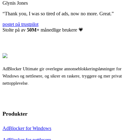
Glynis Jones
“
Thank you, I was so tired of ads, now no more. Great.
”
postet på
trustpilot
Stolte på av
50
M+
månedlige brukere 💗
AdBlocker Ultimate gir overlegne annonseblokkeringsløsninger for
Windows og nettlesere, og sikrer en raskere, tryggere og mer privat
nettopplevelse.
Produkter
AdBlocker for Windows
AdBlocker for nettlesere