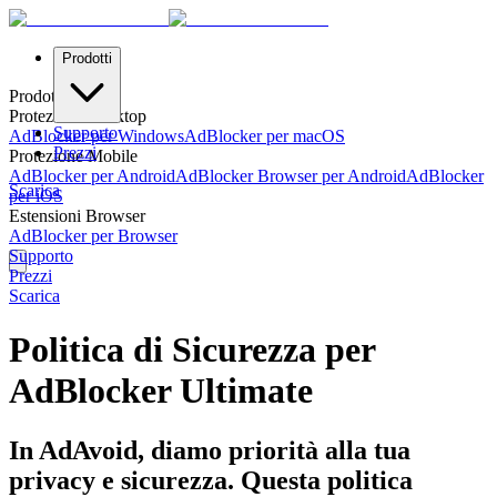
Prodotti
Prodotti
Protezione Desktop
Supporto
AdBlocker per Windows
AdBlocker per macOS
Prezzi
Protezione Mobile
AdBlocker per Android
AdBlocker Browser per Android
AdBlocker
Scarica
per iOS
Estensioni Browser
AdBlocker per Browser
Supporto
Prezzi
Scarica
Politica di Sicurezza per
AdBlocker Ultimate
In AdAvoid, diamo priorità alla tua
privacy e sicurezza. Questa politica