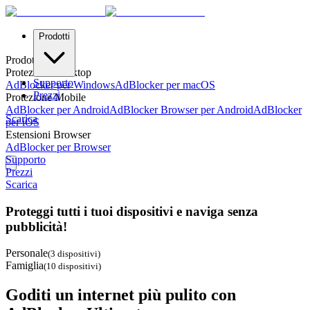
Prodotti
Prodotti
Protezione Desktop
Supporto
AdBlocker per Windows
AdBlocker per macOS
Prezzi
Protezione Mobile
AdBlocker per Android
AdBlocker Browser per Android
AdBlocker
Scarica
per iOS
Estensioni Browser
AdBlocker per Browser
Supporto
Prezzi
Scarica
Proteggi tutti i tuoi dispositivi e naviga senza
pubblicità!
Personale
(
3 dispositivi
)
Famiglia
(
10 dispositivi
)
Goditi un internet più pulito con