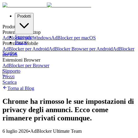
Prodotti
Prodotti
Protezione Desktop
Supporto
AdBlocker per Windows
AdBlocker per macOS
Prezzi
Protezione Mobile
AdBlocker per Android
AdBlocker Browser per Android
AdBlocker
Scarica
per iOS
Estensioni Browser
AdBlocker per Browser
Supporto
Prezzi
Scarica
Torna al Blog
Chrome ha rimosso le sue impostazioni di
privacy degli annunci. Ecco come
rimanere privati comunque.
6 luglio 2026
•
AdBlocker Ultimate Team