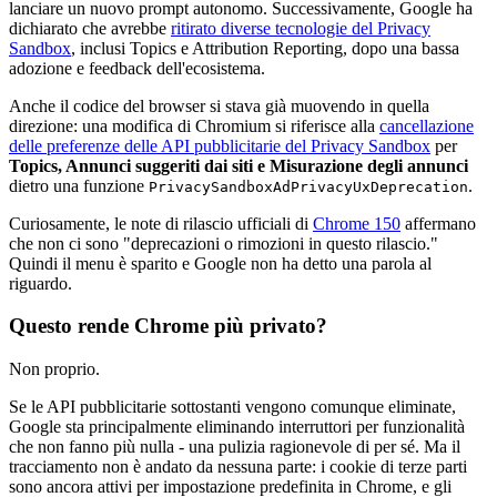
lanciare un nuovo prompt autonomo. Successivamente, Google ha
dichiarato che avrebbe
ritirato diverse tecnologie del Privacy
Sandbox
, inclusi Topics e Attribution Reporting, dopo una bassa
adozione e feedback dell'ecosistema.
Anche il codice del browser si stava già muovendo in quella
direzione: una modifica di Chromium si riferisce alla
cancellazione
delle preferenze delle API pubblicitarie del Privacy Sandbox
per
Topics, Annunci suggeriti dai siti e Misurazione degli annunci
dietro una funzione
.
PrivacySandboxAdPrivacyUxDeprecation
Curiosamente, le note di rilascio ufficiali di
Chrome 150
affermano
che non ci sono "deprecazioni o rimozioni in questo rilascio."
Quindi il menu è sparito e Google non ha detto una parola al
riguardo.
Questo rende Chrome più privato?
Non proprio.
Se le API pubblicitarie sottostanti vengono comunque eliminate,
Google sta principalmente eliminando interruttori per funzionalità
che non fanno più nulla - una pulizia ragionevole di per sé. Ma il
tracciamento non è andato da nessuna parte: i cookie di terze parti
sono ancora attivi per impostazione predefinita in Chrome, e gli