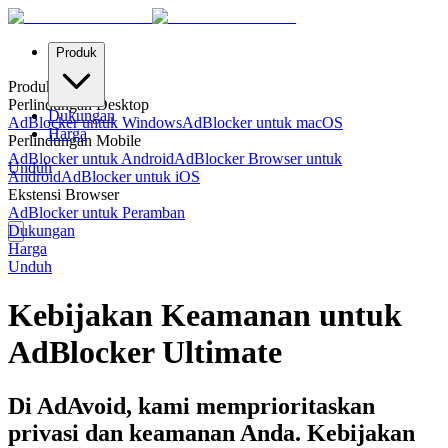
Produk
Produk
Perlindungan Desktop
Dukungan
AdBlocker untuk Windows
AdBlocker untuk macOS
Harga
Perlindungan Mobile
AdBlocker untuk Android
AdBlocker Browser untuk
Unduh
Android
AdBlocker untuk iOS
Ekstensi Browser
AdBlocker untuk Peramban
Dukungan
Harga
Unduh
Kebijakan Keamanan untuk
AdBlocker Ultimate
Di AdAvoid, kami memprioritaskan
privasi dan keamanan Anda. Kebijakan