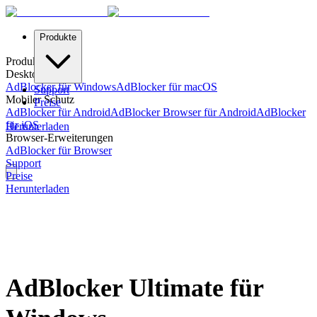
Produkte
Produkte
Desktop-Schutz
AdBlocker für Windows
AdBlocker für macOS
Support
Mobiler Schutz
Preise
AdBlocker für Android
AdBlocker Browser für Android
AdBlocker
für iOS
Herunterladen
Browser-Erweiterungen
AdBlocker für Browser
Support
Preise
Herunterladen
AdBlocker Ultimate für