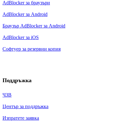
AdBlocker за браузъри
AdBlocker за Android
Браузър AdBlocker за Android
AdBlocker за iOS
Софтуер за резервни копия
Поддръжка
ЧЗВ
Център за поддръжка
Изпратете заявка