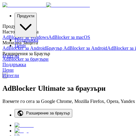
Продукти
Продукти
Настолна Защита
AdBlocker за Windows
AdBlocker за macOS
Поддръжка
Мобилна Защита
Цени
AdBlocker за Android
Браузър AdBlocker за Android
AdBlocker за 
Разширения за Браузър
Изтегли
AdBlocker за браузъри
Поддръжка
Цени
Изтегли
AdBlocker Ultimate за браузъри
Вземете го сега за Google Chrome, Mozilla Firefox, Opera, Yandex
Разширение за браузър