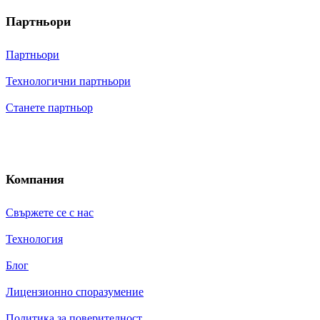
Партньори
Партньори
Технологични партньори
Станете партньор
Компания
Свържете се с нас
Технология
Блог
Лицензионно споразумение
Политика за поверителност