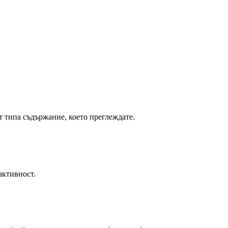
т типа съдържание, което преглеждате.
активност.