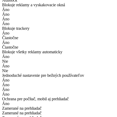
AdBlock
Blokuje reklamy a vyskakovacie okná
Áno
Áno
Áno
Áno
Blokuje trackery
Áno
Čiastočne
Áno
Čiastočne
Blokuje všetky reklamy automaticky
Áno
Nie
Áno
Nie
Jednoduché nastavenie pre bežných používateľov
Áno
Áno
Áno
Áno
Ochrana pre počítač, mobil aj prehliadač
Áno
Zamerané na prehliadač
Zamerané na prehliadač