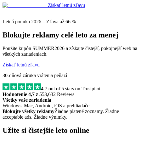
Získať letnú zľavu
Letná ponuka 2026 – Zľava až 66 %
Blokujte reklamy celé leto za menej
Použite kupón SUMMER2026 a získajte čistejší, pokojnejší web na
všetkých zariadeniach.
Získať letnú zľavu
30-dňová záruka vrátenia peňazí
4.7
out of 5 stars on Trustpilot
Hodnotenie 4,7 z 5
53,632 Reviews
Všetky vaše zariadenia
Windows, Mac, Android, iOS a prehliadače.
Blokujte všetky reklamy
Žiadne platené zoznamy. Žiadne
acceptable ads. Žiadne výnimky.
Užite si čistejšie leto online