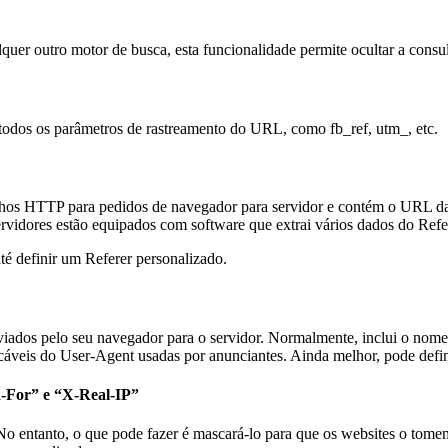
er outro motor de busca, esta funcionalidade permite ocultar a consult
odos os parâmetros de rastreamento do URL, como fb_ref, utm_, etc.
alhos HTTP para pedidos de navegador para servidor e contém o URL da
rvidores estão equipados com software que extrai vários dados do Refe
 até definir um Referer personalizado.
iados pelo seu navegador para o servidor. Normalmente, inclui o nome e
icáveis do User-Agent usadas por anunciantes. Ainda melhor, pode defi
d-For” e “X-Real-IP”
o entanto, o que pode fazer é mascará-lo para que os websites o tome