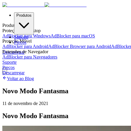
Produtos
Produtos
Proteção de Desktop
AdBlocker para Windows
AdBlocker para macOS
Suporte
Proteção Móvel
Preços
AdBlocker para Android
AdBlocker Browser para Android
AdBlocker
Extensões de Navegador
Descarregar
AdBlocker para Navegadores
Suporte
Preços
Descarregar
Voltar ao Blog
Novo Modo Fantasma
11 de novembro de 2021
Novo Modo Fantasma