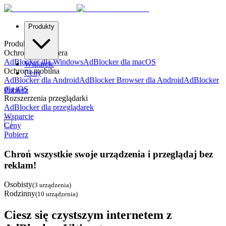
Produkty
Produkty
Ochrona komputera
AdBlocker dla Windows
AdBlocker dla macOS
Wsparcie
Ochrona mobilna
Ceny
AdBlocker dla Android
AdBlocker Browser dla Android
AdBlocker
dla iOS
Pobierz
Rozszerzenia przeglądarki
AdBlocker dla przeglądarek
Wsparcie
Ceny
Pobierz
Chroń wszystkie swoje urządzenia i przeglądaj bez
reklam!
Osobisty
(
3 urządzenia
)
Rodzinny
(
10 urządzenia
)
Ciesz się czystszym internetem z