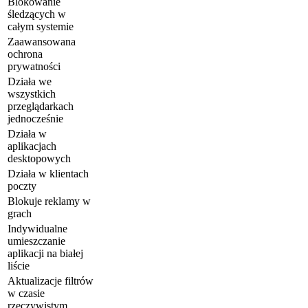
Blokowanie
śledzących w
całym systemie
Zaawansowana
ochrona
prywatności
Działa we
wszystkich
przeglądarkach
jednocześnie
Działa w
aplikacjach
desktopowych
Działa w klientach
poczty
Blokuje reklamy w
grach
Indywidualne
umieszczanie
aplikacji na białej
liście
Aktualizacje filtrów
w czasie
rzeczywistym