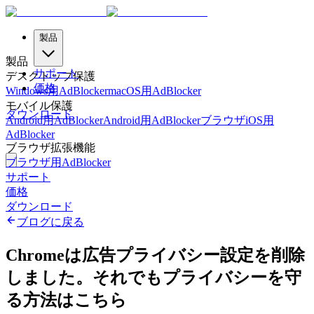
製品
製品
サポート
デスクトップ保護
価格
Windows用AdBlocker
macOS用AdBlocker
モバイル保護
ダウンロード
Android用AdBlocker
Android用AdBlockerブラウザ
iOS用
AdBlocker
ブラウザ拡張機能
ブラウザ用AdBlocker
サポート
価格
ダウンロード
ブログに戻る
Chromeは広告プライバシー設定を削除
しました。それでもプライバシーを守
る方法はこちら