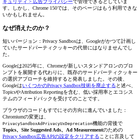
キュリティ > 広告プライバシー
で管理できるとしていま
す。しかし、Chrome 150では、そのページはもう利用できな
いかもしれません。
なぜ消えたのか？
短いバージョン：Privacy Sandboxは、Googleがかつて計画し
ていたサードパーティクッキーの代替にはなりませんでし
た。
Googleは2025年に、Chromeが新しいスタンドアロンのプロ
ンプトを展開する代わりに、既存のサードパーティクッキー
の選択アプローチを維持すると発表しました。その後、
Googleは
いくつかのPrivacy Sandbox技術を廃止する
と述べ、
TopicsやAttribution Reportingを含む、低い採用率とエコシス
テムのフィードバックを受けてのことです。
ブラウザのコードもすでにその方向に進んでいました：
Chromiumの変更は、
機能の背後で
PrivacySandboxAdPrivacyUxDeprecation
Topics、Site Suggested Ads、Ad Measurement
のための
Privacy Sandbox広告APIの設定をクリアする
ことに言及して