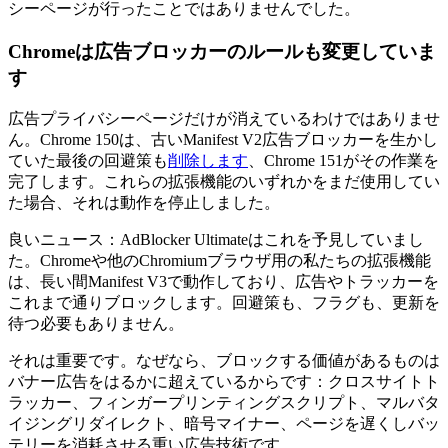
シーページが行ったことではありませんでした。
Chromeは広告ブロッカーのルールも変更していま
す
広告プライバシーページだけが消えているわけではありませ
ん。Chrome 150は、古いManifest V2広告ブロッカーを生かし
ていた最後の回避策も
削除します
、Chrome 151がその作業を
完了します。これらの拡張機能のいずれかをまだ使用してい
た場合、それは動作を停止しました。
良いニュース：AdBlocker Ultimateはこれを予見していまし
た。Chromeや他のChromiumブラウザ用の私たちの拡張機能
は、長い間Manifest V3で動作しており、広告やトラッカーを
これまで通りブロックします。回避策も、フラグも、更新を
待つ必要もありません。
それは重要です。なぜなら、ブロックする価値があるものは
バナー広告をはるかに超えているからです：クロスサイトト
ラッカー、フィンガープリンティングスクリプト、マルバタ
イジングリダイレクト、暗号マイナー、ページを遅くしバッ
テリーを消耗させる重い広告技術です。