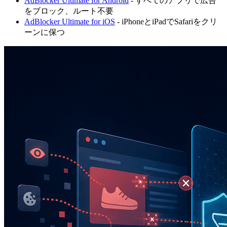
AdBlocker Ultimate for Android
- すべてのアプリで広告
をブロック、ルート不要
AdBlocker Ultimate for iOS
- iPhoneとiPadでSafariをクリ
ーンに保つ