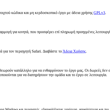
νοιχτού κώδικα και μη κερδοσκοπικό έργο με άδεια χρήσης
GPLv3
.
αρμογή για κινητά, που προσφέρει επί πληρωμή προηγμένες λειτουργί
ά για τον περιηγητή Safari. Διαβάστε το
Άδεια Χρήσης
.
 θεωρούν κατάλληλο για να ενθαρρύνουν το έργο μας. Οι δωρεές δεν 
οποιούνται για να διατηρήσουν την ομάδα και το έργο σε λειτουργία.
ια Windows και περιηγητές, εξασφαλίζοντας ταχύτερη, ασφαλέστερη και πιο ι