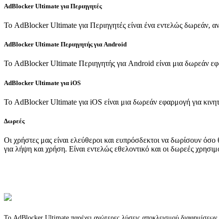
AdBlocker Ultimate για Περιηγητές
Το AdBlocker Ultimate για Περιηγητές είναι ένα εντελώς δωρεάν, α
AdBlocker Ultimate Περιηγητής για Android
Το AdBlocker Ultimate Περιηγητής για Android είναι μια δωρεάν εφ
AdBlocker Ultimate για iOS
Το AdBlocker Ultimate για iOS είναι μια δωρεάν εφαρμογή για κινητ
Δωρεές
Οι χρήστες μας είναι ελεύθεροι και ευπρόσδεκτοι να δωρίσουν όσο
για λήψη και χρήση. Είναι εντελώς εθελοντικό και οι δωρεές χρησιμ
Το AdBlocker Ultimate παρέχει ανώτερες λύσεις αποκλεισμού διαφημίσεων γ