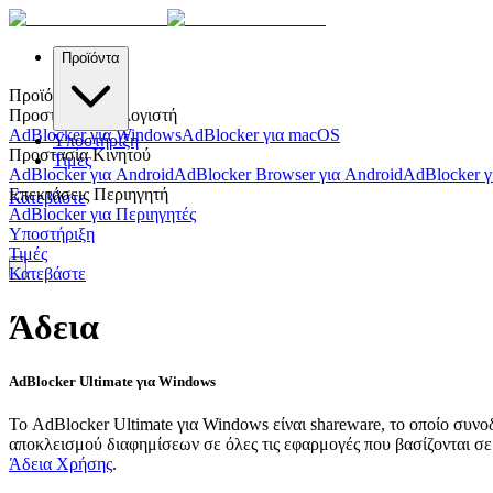
Προϊόντα
Προϊόντα
Προστασία Υπολογιστή
AdBlocker για Windows
AdBlocker για macOS
Υποστήριξη
Προστασία Κινητού
Τιμές
AdBlocker για Android
AdBlocker Browser για Android
AdBlocker γ
Επεκτάσεις Περιηγητή
Κατεβάστε
AdBlocker για Περιηγητές
Υποστήριξη
Τιμές
Κατεβάστε
Άδεια
AdBlocker Ultimate για Windows
Το AdBlocker Ultimate για Windows είναι shareware, το οποίο συνο
αποκλεισμού διαφημίσεων σε όλες τις εφαρμογές που βασίζονται σε
Άδεια Χρήσης
.