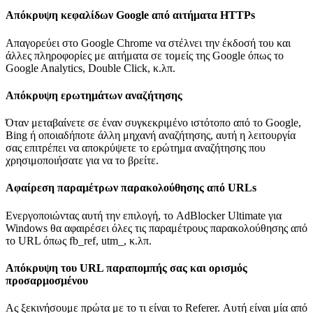
Απόκρυψη κεφαλίδων Google από αιτήματα HTTPs
Απαγορεύει στο Google Chrome να στέλνει την έκδοσή του και
άλλες πληροφορίες με αιτήματα σε τομείς της Google όπως το
Google Analytics, Double Click, κ.λπ.
Απόκρυψη ερωτημάτων αναζήτησης
Όταν μεταβαίνετε σε έναν συγκεκριμένο ιστότοπο από το Google,
Bing ή οποιαδήποτε άλλη μηχανή αναζήτησης, αυτή η λειτουργία
σας επιτρέπει να αποκρύψετε το ερώτημα αναζήτησης που
χρησιμοποιήσατε για να το βρείτε.
Αφαίρεση παραμέτρων παρακολούθησης από URLs
Ενεργοποιώντας αυτή την επιλογή, το AdBlocker Ultimate για
Windows θα αφαιρέσει όλες τις παραμέτρους παρακολούθησης από
το URL όπως fb_ref, utm_, κ.λπ.
Απόκρυψη του URL παραπομπής σας και ορισμός
προσαρμοσμένου
Ας ξεκινήσουμε πρώτα με το τι είναι το Referer. Αυτή είναι μία από