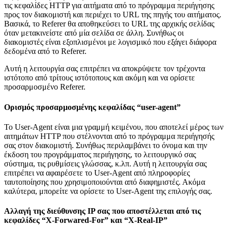
τις κεφαλίδες HTTP για αιτήματα από το πρόγραμμα περιήγησης
προς τον διακομιστή και περιέχει το URL της πηγής του αιτήματος.
Βασικά, το Referer θα αποθηκεύσει το URL της αρχικής σελίδας
όταν μετακινείστε από μία σελίδα σε άλλη. Συνήθως οι
διακομιστές είναι εξοπλισμένοι με λογισμικό που εξάγει διάφορα
δεδομένα από το Referer.
Αυτή η λειτουργία σας επιτρέπει να αποκρύψετε τον τρέχοντα
ιστότοπο από τρίτους ιστότοπους και ακόμη και να ορίσετε
προσαρμοσμένο Referer.
Ορισμός προσαρμοσμένης κεφαλίδας “user-agent”
Το User-Agent είναι μια γραμμή κειμένου, που αποτελεί μέρος των
αιτημάτων HTTP που στέλνονται από το πρόγραμμα περιήγησής
σας στον διακομιστή. Συνήθως περιλαμβάνει το όνομα και την
έκδοση του προγράμματος περιήγησης, το λειτουργικό σας
σύστημα, τις ρυθμίσεις γλώσσας, κ.λπ. Αυτή η λειτουργία σας
επιτρέπει να αφαιρέσετε το User-Agent από πληροφορίες
ταυτοποίησης που χρησιμοποιούνται από διαφημιστές. Ακόμα
καλύτερα, μπορείτε να ορίσετε το User-Agent της επιλογής σας.
Αλλαγή της διεύθυνσης IP σας που αποστέλλεται από τις
κεφαλίδες “X-Forwared-For” και “X-Real-IP”