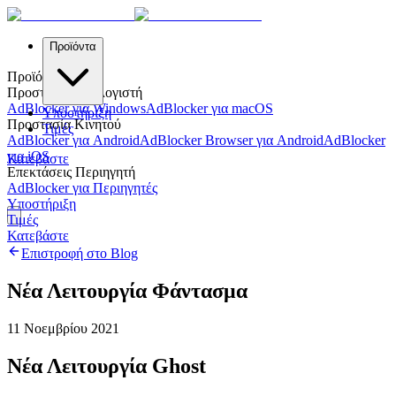
Προϊόντα
Προϊόντα
Προστασία Υπολογιστή
AdBlocker για Windows
AdBlocker για macOS
Υποστήριξη
Προστασία Κινητού
Τιμές
AdBlocker για Android
AdBlocker Browser για Android
AdBlocker
για iOS
Κατεβάστε
Επεκτάσεις Περιηγητή
AdBlocker για Περιηγητές
Υποστήριξη
Τιμές
Κατεβάστε
Επιστροφή στο Blog
Νέα Λειτουργία Φάντασμα
11 Νοεμβρίου 2021
Νέα Λειτουργία Ghost