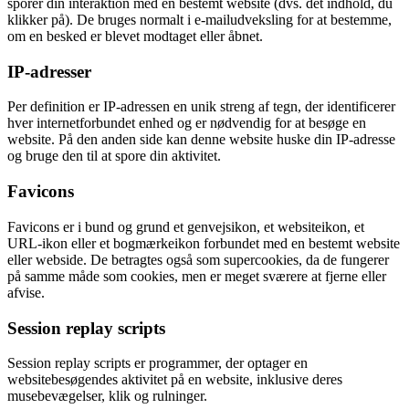
sporer din interaktion med en bestemt website (dvs. det indhold, du
klikker på). De bruges normalt i e-mailudveksling for at bestemme,
om en besked er blevet modtaget eller åbnet.
IP-adresser
Per definition er IP-adressen en unik streng af tegn, der identificerer
hver internetforbundet enhed og er nødvendig for at besøge en
website. På den anden side kan denne website huske din IP-adresse
og bruge den til at spore din aktivitet.
Favicons
Favicons er i bund og grund et genvejsikon, et websiteikon, et
URL-ikon eller et bogmærkeikon forbundet med en bestemt website
eller webside. De betragtes også som supercookies, da de fungerer
på samme måde som cookies, men er meget sværere at fjerne eller
afvise.
Session replay scripts
Session replay scripts er programmer, der optager en
websitebesøgendes aktivitet på en website, inklusive deres
musebevægelser, klik og rulninger.