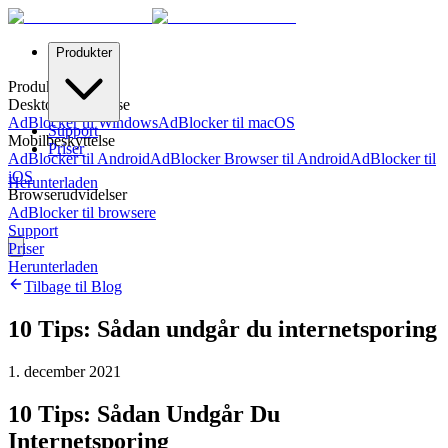
Produkter
Produkter
Desktopbeskyttelse
AdBlocker til Windows
AdBlocker til macOS
Support
Mobilbeskyttelse
Priser
AdBlocker til Android
AdBlocker Browser til Android
AdBlocker til
iOS
Herunterladen
Browserudvidelser
AdBlocker til browsere
Support
Priser
Herunterladen
Tilbage til Blog
10 Tips: Sådan undgår du internetsporing
1. december 2021
10 Tips: Sådan Undgår Du
Internetsporing