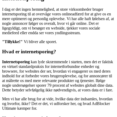
I dag er det ingen hemmelighed, at store virksomheder bruger
internetsporing til at overvåge vores onlineadfærd for at give os en
mere optimeret og personlig oplevelse. Vi har alle haft følelsen af, at
nogle annoncer følger os overalt, hvor vi går online. Det er
ligegyldigt, om vi besøger en webside, tjekker vores sociale
mediefeed eller endda ser vores yndlingsstream.
"Tillykke!"
Vi bliver alle sporet.
Hvad er internetsporing?
Internetsporing
kan lyde skræmmende i starten, men det er faktisk
en virtuel standardpraksis for internetforbundne enheder og
browsere, for websites der ser, hvordan vi engagerer os med deres
indhold for at forbedre vores brugeroplevelse, og for annoncører til
at målrette os med mere relevante produkter og tjenester. Ifølge
nogle undersøgelser sporer 79 procent af websites globalt dine data.
Dette betyder selvfølgelig ikke nødvendigvis, at vores data er i fare.
Men vi har alle brug for at vide, hvilke data der indsamles, hvordan
og hvorfor, ikke? Det er det, vi udforsker her, og hvad AdBlocker
Ultimate kæmper for.