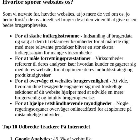
Hvorfor sporer websites os?
Som vi nævnte før, hævder websites, at jo mere de ved om os, jo
bedre forstår de os - ideelt set bruger de al den viden til at give os en
bedre brugeroplevelse.
For at skabe indtægtsstrømme
- Indsamling af brugerdata
og salg af dem til reklamevirksomheder for at målrette dig
med mere relevante produkter bliver en stor ekstra
indtægtsstrøm for mange virksomheder
For at måle forretningspræstationer
- Virksomheder
refererer til deres analyser, især hvordan kunder engagerer sig
med deres website, for at optimere deres indholdsstrategi og
produktudgivelser
For at overvåge et websites brugervenlighed
- At vide,
hvordan dine besøgende engagerer sig med forskellige
sektioner af dit website hjælper med at udvikle en mere
brugervenlig og intuitiv brugeroplevelse.
For at hjælpe retshåndhævende myndigheder
- Nogle
regeringsorganer overvåger onlineadfærd for at spionere på
mistænkelige individer.
Top 10 Udbredte Trackere På Internettet
Google Analytics:
45,3% af webtrafik