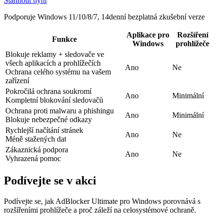
Stáhnout nyní
Podporuje Windows 11/10/8/7, 14denní bezplatná zkušební verze
Aplikace pro
Rozšíření
Funkce
Windows
prohlížeče
Blokuje reklamy + sledovače ve
všech aplikacích a prohlížečích
Ano
Ne
Ochrana celého systému na vašem
zařízení
Pokročilá ochrana soukromí
Ano
Minimální
Kompletní blokování sledovačů
Ochrana proti malwaru a phishingu
Ano
Minimální
Blokuje nebezpečné odkazy
Rychlejší načítání stránek
Ano
Ne
Méně stažených dat
Zákaznická podpora
Ano
Ne
Vyhrazená pomoc
Podívejte se v akci
Podívejte se, jak AdBlocker Ultimate pro Windows porovnává s
rozšířeními prohlížeče a proč záleží na celosystémové ochraně.