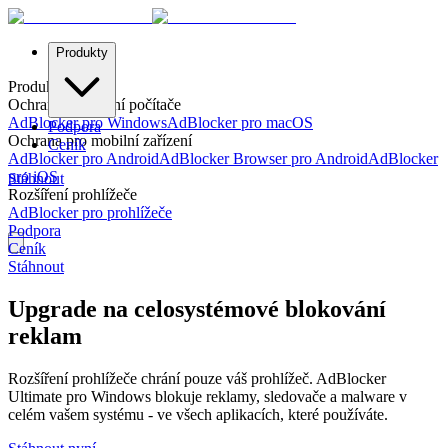
Produkty
Produkty
Ochrana pro stolní počítače
AdBlocker pro Windows
AdBlocker pro macOS
Podpora
Ochrana pro mobilní zařízení
Ceník
AdBlocker pro Android
AdBlocker Browser pro Android
AdBlocker
pro iOS
Stáhnout
Rozšíření prohlížeče
AdBlocker pro prohlížeče
Podpora
Ceník
Stáhnout
Upgrade na celosystémové blokování
reklam
Rozšíření prohlížeče chrání pouze váš prohlížeč. AdBlocker
Ultimate pro Windows blokuje reklamy, sledovače a malware v
celém vašem systému - ve všech aplikacích, které používáte.