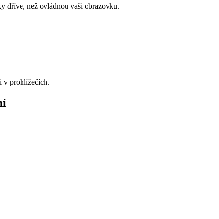
ky dříve, než ovládnou vaši obrazovku.
 v prohlížečích.
ní