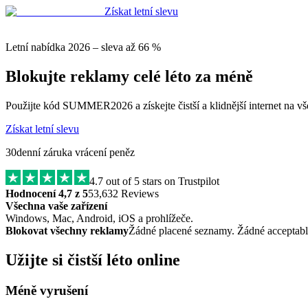
Získat letní slevu
Letní nabídka 2026 – sleva až 66 %
Blokujte reklamy celé léto za méně
Použijte kód SUMMER2026 a získejte čistší a klidnější internet na vš
Získat letní slevu
30denní záruka vrácení peněz
4.7
out of 5 stars on Trustpilot
Hodnocení 4,7 z 5
53,632 Reviews
Všechna vaše zařízení
Windows, Mac, Android, iOS a prohlížeče.
Blokovat všechny reklamy
Žádné placené seznamy. Žádné acceptabl
Užijte si čistší léto online
Méně vyrušení