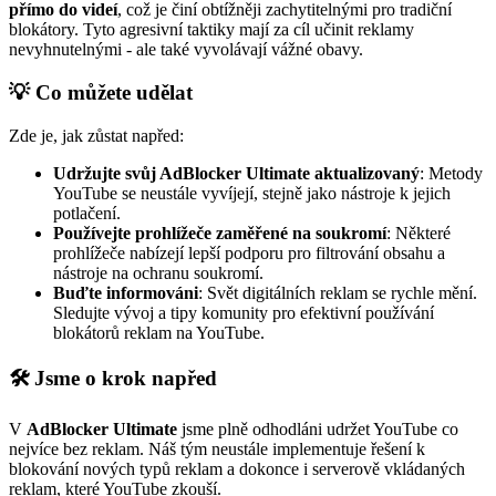
přímo do videí
, což je činí obtížněji zachytitelnými pro tradiční
blokátory. Tyto agresivní taktiky mají za cíl učinit reklamy
nevyhnutelnými - ale také vyvolávají vážné obavy.
💡 Co můžete udělat
Zde je, jak zůstat napřed:
Udržujte svůj AdBlocker Ultimate aktualizovaný
: Metody
YouTube se neustále vyvíjejí, stejně jako nástroje k jejich
potlačení.
Používejte prohlížeče zaměřené na soukromí
: Některé
prohlížeče nabízejí lepší podporu pro filtrování obsahu a
nástroje na ochranu soukromí.
Buďte informováni
: Svět digitálních reklam se rychle mění.
Sledujte vývoj a tipy komunity pro efektivní používání
blokátorů reklam na YouTube.
🛠️ Jsme o krok napřed
V
AdBlocker Ultimate
jsme plně odhodláni udržet YouTube co
nejvíce bez reklam. Náš tým neustále implementuje řešení k
blokování nových typů reklam a dokonce i serverově vkládaných
reklam, které YouTube zkouší.