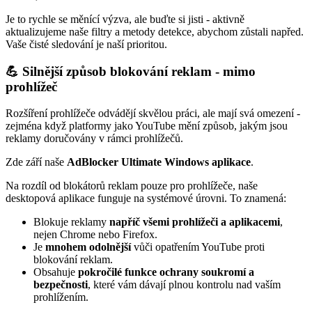
Je to rychle se měnící výzva, ale buďte si jisti - aktivně
aktualizujeme naše filtry a metody detekce, abychom zůstali napřed.
Vaše čisté sledování je naší prioritou.
💪 Silnější způsob blokování reklam - mimo
prohlížeč
Rozšíření prohlížeče odvádějí skvělou práci, ale mají svá omezení -
zejména když platformy jako YouTube mění způsob, jakým jsou
reklamy doručovány v rámci prohlížečů.
Zde září naše
AdBlocker Ultimate Windows aplikace
.
Na rozdíl od blokátorů reklam pouze pro prohlížeče, naše
desktopová aplikace funguje na systémové úrovni. To znamená:
Blokuje reklamy
napříč všemi prohlížeči a aplikacemi
,
nejen Chrome nebo Firefox.
Je
mnohem odolnější
vůči opatřením YouTube proti
blokování reklam.
Obsahuje
pokročilé funkce ochrany soukromí a
bezpečnosti
, které vám dávají plnou kontrolu nad vaším
prohlížením.