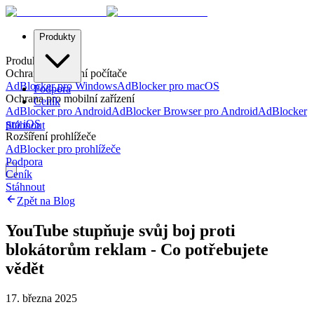
Produkty
Produkty
Ochrana pro stolní počítače
AdBlocker pro Windows
AdBlocker pro macOS
Podpora
Ochrana pro mobilní zařízení
Ceník
AdBlocker pro Android
AdBlocker Browser pro Android
AdBlocker
pro iOS
Stáhnout
Rozšíření prohlížeče
AdBlocker pro prohlížeče
Podpora
Ceník
Stáhnout
Zpět na Blog
YouTube stupňuje svůj boj proti
blokátorům reklam - Co potřebujete
vědět
17. března 2025