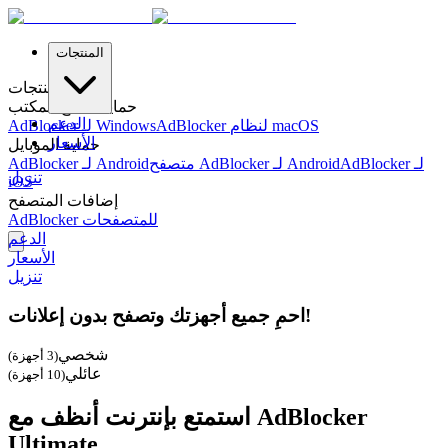
المنتجات
المنتجات
حماية سطح المكتب
الدعم
AdBlocker لنظام macOS
AdBlocker لـ Windows
الأسعار
حماية الموبايل
AdBlocker لـ
متصفح AdBlocker لـ Android
AdBlocker لـ Android
تنزيل
iOS
إضافات المتصفح
AdBlocker للمتصفحات
الدعم
الأسعار
تنزيل
احمِ جميع أجهزتك وتصفح بدون إعلانات!
شخصي
(
3 أجهزة
)
عائلي
(
10 أجهزة
)
استمتع بإنترنت أنظف مع AdBlocker
Ultimate